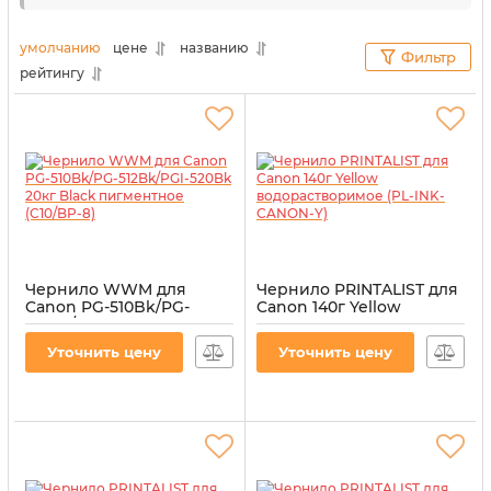
так и картриджей сохраняются в надлежащем
состоянии. Поэтому, чтобы печатать на
умолчанию
цене
названию
Фильтр
профессиональном уровне, не нужно платить
рейтингу
большие деньги.
Чернило WWM для
Чернило PRINTALIST для
Canon PG-510Bk/PG-
Canon 140г Yellow
512Bk/PGI-520Bk 20кг
водорастворимое (PL-
Black пигментное
INK-CANON-Y)
Уточнить цену
Уточнить цену
(C10/BP-8)
Артикул:
PL-INK-CANON-Y
Артикул:
C10/BP-8