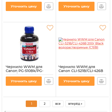
(3 x 20 мл) 3шт x 20 мл
512Bk/PGI-520Bk 100г
Black водорастворимые
Black пигментное
Уточнить цену
Уточнить цену
(IR3.C11/B)
(C10/BP-2)
Артикул:
IR3.C11/B
Артикул:
C10/BP-2
Чернило WWM для
Чернило WWM для
Canon PG-510Bk/PG-
Canon CLI-521B/CLI-426B
512Bk/PGI-520Bk 200г
200г Black
Black пигментное
водорастворимые (C11/B)
Уточнить цену
Уточнить цену
(C10/BP)
Артикул:
C11/B
Артикул:
C10/BP
1
2
все
вперёд »