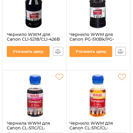
Чернило WWM для
Чернило WWM для
Canon CLI-521B/CLI-426B
Canon PG-510Bk/PG-
1000г Black
512Bk/PGI-520Bk 1000г
водорастворимые (C11/B-
Black пигментное
Уточнить цену
Уточнить цену
4)
(C10/BP-4)
Артикул:
C11/B-4
Артикул:
C10/BP-4
Чернила WWM для
Чернило WWM для
Canon CL-511C/CL-
Canon CL-511C/CL-
513C/CLI-521M 100г
513C/CLI-521Y 100г Yellow