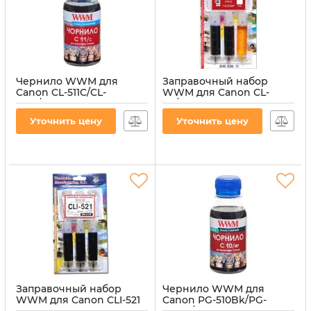
Чернило WWM для
Заправочный набор
Canon CL-511C/CL-
WWM для Canon CL-
513C/CLI-521C 100г Cyan
511/CL-513 (3 x 20 мл) 3шт x
водорастворимые (C11/C-
20 мл C/M/Y
Уточнить цену
Уточнить цену
2)
водорастворимые
(IR3.C11/C)
Артикул:
C11/C-2
Артикул:
IR3.C11/C
Заправочный набор
Чернило WWM для
WWM для Canon CLI-521
Canon PG-510Bk/PG-