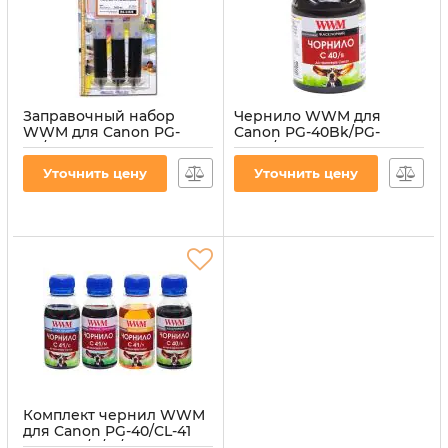
Заправочный набор
Чернило WWM для
WWM для Canon PG-
Canon PG-40Bk/PG-
40/PG-37 (3 x 20мл) 3шт x
50Bk/PGI-5Bk 200г Black
20мл Black
водорастворимые
Уточнить цену
Уточнить цену
водорастворимые
(C40/B)
(IR3.C40/B)
Артикул:
C40/B
Артикул:
IR3.C40/B
Комплект чернил WWM
для Canon PG-40/CL-41
4х100г B/C/M/Y