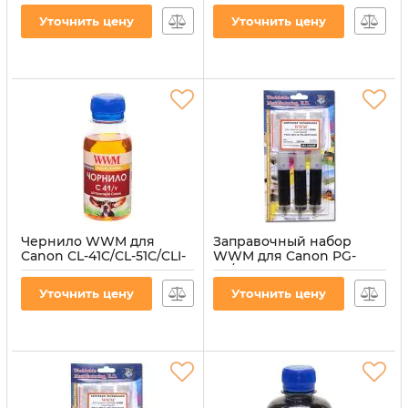
водорастворимые
пигментное (C40/BP-4)
Уточнить цену
Уточнить цену
(C40/B-4)
Артикул:
C40/BP-4
Артикул:
C40/B-4
Чернило WWM для
Заправочный набор
Canon CL-41C/CL-51C/CLI-
WWM для Canon PG-
8Y 100г Yellow
40/PG-37 (3 x 20мл) 3шт x
водорастворимые (C41/Y-
20мл Black пигментные
Уточнить цену
Уточнить цену
2)
(IR3.C40/BP)
Артикул:
C41/Y-2
Артикул:
IR3.C40/BP