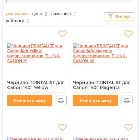
так и картриджей сохраняются в надлежащем
состоянии. Поэтому, чтобы печатать на
умолчанию
цене
названию
Фильтр
профессиональном уровне, не нужно платить
рейтингу
большие деньги.
Чернило PRINTALIST для
Чернило PRINTALIST для
Canon 140г Yellow
Canon 140г Magenta
водорастворимое (PL-
водорастворимое (PL-
INK-CANON-Y)
INK-CANON-M)
Уточнить цену
Уточнить цену
Артикул:
PL-INK-CANON-Y
Артикул:
PL-INK-CANON-M