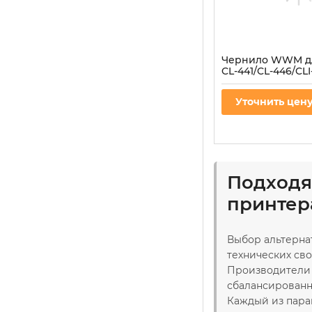
Чернило WWM д
CL-441/CL-446/CLI
Cyan водораств
(C45/C)
Уточнить цен
Артикул:
C45/C
Подходя
принтер
Выбор альтерна
технических св
Производители 
сбалансированн
Каждый из пара