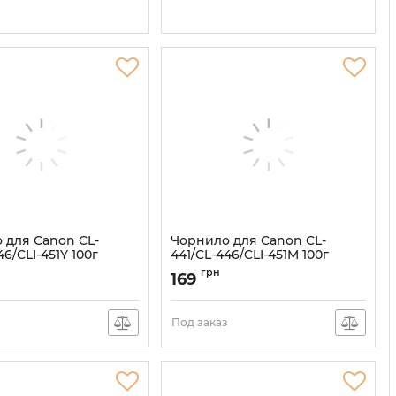
 для Canon CL-
Чорнило для Canon CL-
46/CLI-451Y 100г
441/CL-446/CLI-451M 100г
водорозчинне
Magenta водорозчинне
грн
169
45/Y-2
Артикул:
C45/M-2
з
Под заказ