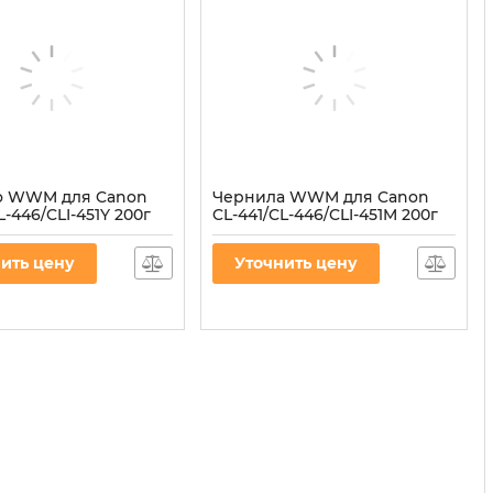
о WWM для Canon
Чернила WWM для Canon
L-446/CLI-451Y 200г
CL-441/CL-446/CLI-451M 200г
водорастворимые
Magenta водорастворимые
(C45/M)
ить цену
Уточнить цену
45/Y
Артикул:
C45/M