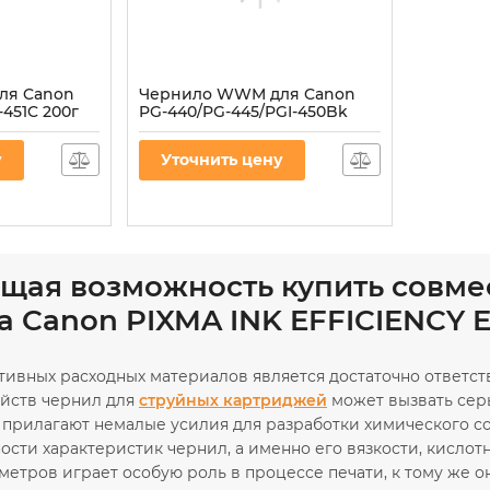
ля Canon
Чернило WWM для Canon
-451C 200г
PG-440/PG-445/PGI-450Bk
оримые
200г Black пигментное
(C45/BP)
у
Уточнить цену
Артикул:
C45/BP
щая возможность купить совме
а Canon PIXMA INK EFFICIENCY E
тивных расходных материалов является достаточно ответст
ойств чернил для
струйных картриджей
может вызвать сер
прилагают немалые усилия для разработки химического с
ости характеристик чернил, а именно его вязкости, кисло
метров играет особую роль в процессе печати, к тому же 