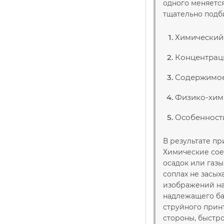
одного меняется
тщательно подб
Химический 
Концентраци
Содержимое
Физико-хими
Особенност
В результате п
Химические сое
осадок или газы
соплах не засы
изображений н
надлежащего ба
струйного принт
стороны, быстро