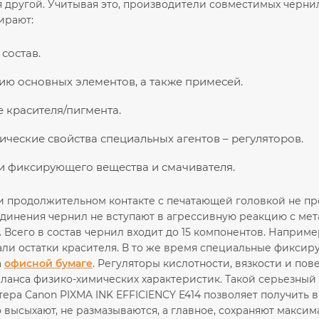
 другой. Учитывая это, производители совместимых чернил
ирают:
состав.
ю основных элементов, а также примесей.
 красителя/пигмента.
ческие свойства специальных агентов – регуляторов.
и фиксирующего вещества и смачивателя.
ри продолжительном контакте с печатающей головкой не п
динения чернил не вступают в агрессивную реакцию с мета
. Всего в состав чернил входит до 15 компонентов. Наприме
хали остатки красителя. В то же время специальные фикс
а
офисной бумаге
. Регуляторы кислотности, вязкости и по
ланса физико-химических характеристик. Такой серьезный
ера Canon PIXMA INK EFFICIENCY E414 позволяет получить 
 высыхают, не размазываются, а главное, сохраняют макси