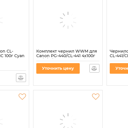
on CL-
Комплект чернил WWM для
Чернил
1C 100г Cyan
Canon PG-440/CL-441 4х100г
CL-441/C
BP/C/M/Y Пигментное/
Yellow 
Водорастворимое (C45SET-4)
(C45/Y)
Уточнить цену
Уточн
Артикул:
C45SET-4
Артикул:
C