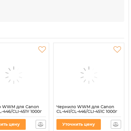
о WWM для Canon
Чернило WWM для Canon
L-446/CLI-451Y 1000г
CL-441/CL-446/CLI-451C 1000г
водорастворимые
Cyan водорастворимые
)
(C45/C-4)
ить цену
Уточнить цену
45/Y-4
Артикул:
C45/C-4