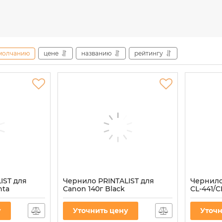
молчанию
цене
названию
рейтингу
IST для
Чернило PRINTALIST для
Чернил
nta
Canon 140г Black
CL-441/C
 (PL-INK-
водорастворимое (PL-INK-
Yellow 
CANON-B)
(C45/Y-4
у
Уточнить цену
Уточн
ON-M
Артикул:
PL-INK-CANON-B
Артикул:
C