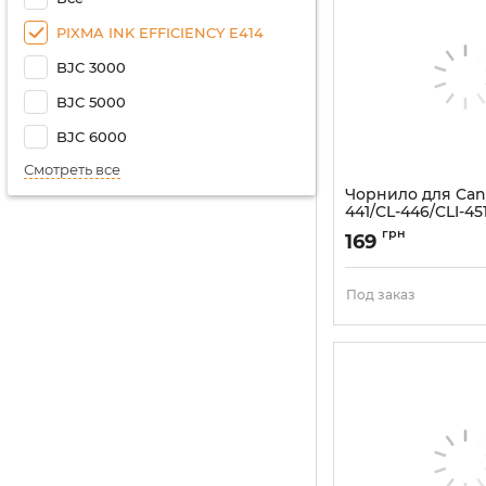
PIXMA INK EFFICIENCY E414
BJC 3000
BJC 5000
BJC 6000
Смотреть все
Чорнило для Can
441/CL-446/CLI-45
водорозчинне
грн
169
Артикул:
C45/C-2
Под заказ