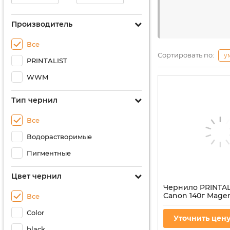
Производитель
Все
Сортировать по:
у
PRINTALIST
WWM
Тип чернил
Все
Водорастворимые
Пигментные
Цвет чернил
Чернило PRINTAL
Canon 140г Mage
Все
водорастворимое
CANON-M)
Color
Уточнить цен
Артикул:
PL-INK-CAN
black