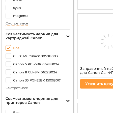
cyan
magenta
Смотреть все
Совместимость чернил для
картриджей Canon
Все
CL 56 MultiPack 9059B003
Canon 5 PGI-5BK 0628B024
Заправочный н
Canon 8 CLI-8M 0622B024
для Canon CLI-441
446/CLI-56/CLI-94
Canon 35 PGI-35BK 1509B001
3шт x 20мл C/M/Y
Уточнить цен
(IR3.C45/CMY)
Смотреть все
Артикул:
IR3.C45/CMY
Совместимость чернил для
принтеров Canon
Все