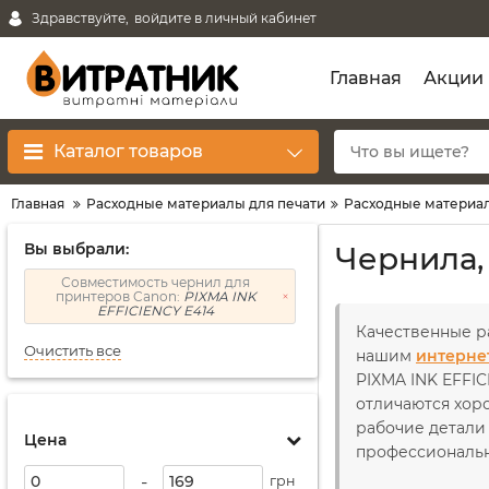
Здравствуйте,
войдите в личный кабинет
Главная
Акции
Каталог товаров
Главная
Расходные материалы для печати
Расходные материал
Вы выбрали:
Чернила,
Совместимость чернил для
принтеров Canon:
PIXMA INK
EFFICIENCY E414
Качественные р
Очистить все
нашим
интерне
PIXMA INK EFFIC
отличаются хор
рабочие детали 
Цена
профессиональн
-
грн