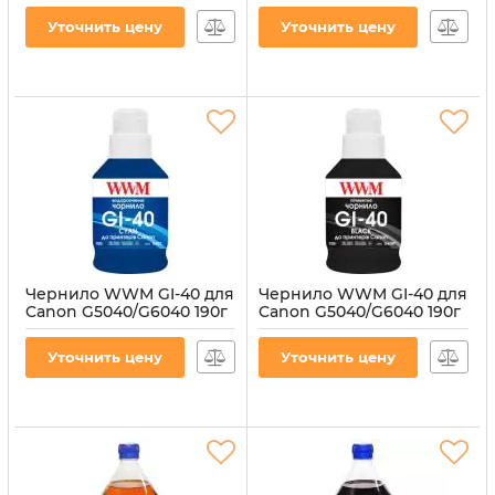
Артикул:
G40Y
Артикул:
G40M
Уточнить цену
Уточнить цену
Чернило WWM GI-40 для
Чернило WWM GI-40 для
Canon G5040/G6040 190г
Canon G5040/G6040 190г
Cyan (G40C)
Black пигментное
(G40BP)
Артикул:
G40C
Уточнить цену
Уточнить цену
Артикул:
G40BP