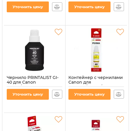
INK-CANON-C)
40BK 40 135мл Black
Уточнить цену
Уточнить цену
(3385C001)
Артикул:
PL-INK-CANON-C
Артикул:
3385C001
Чернило PRINTALIST GI-
Контейнер с чернилами
40 для Canon
Canon для
G5040/G6040 190г Black
GM2040/G5040/G6040, GI-
пигментное (PL40BP)
40Y 40 70мл Yellow
Уточнить цену
Уточнить цену
(3402C001)
Артикул:
PL40BP
Артикул:
3402C001