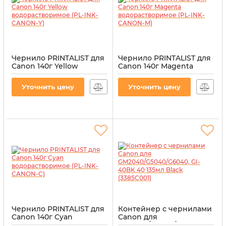
Чернило PRINTALIST для
Чернило PRINTALIST для
Canon 140г Yellow
Canon 140г Magenta
водорастворимое (PL-
водорастворимое (PL-
INK-CANON-Y)
INK-CANON-M)
Уточнить цену
Уточнить цену
Артикул:
PL-INK-CANON-Y
Артикул:
PL-INK-CANON-M
Чернило PRINTALIST для
Контейнер с чернилами
Canon 140г Cyan
Canon для
водорастворимое (PL-
GM2040/G5040/G6040, GI-