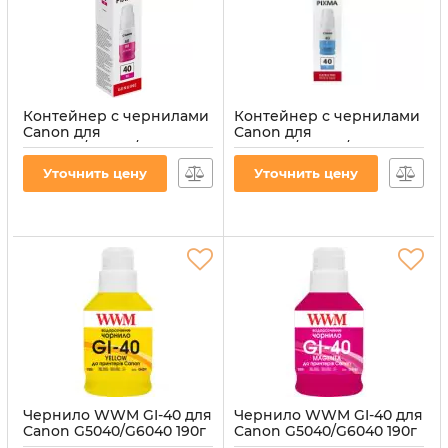
Контейнер с чернилами
Контейнер с чернилами
Canon для
Canon для
GM2040/G5040/G6040, GI-
GM2040/G5040/G6040, GI-
40M 40 70мл Magenta
40C 40 70мл Cyan
Уточнить цену
Уточнить цену
(3401C001)
(3400C001)
Артикул:
3401C001
Артикул:
3400C001
Чернило WWM GI-40 для
Чернило WWM GI-40 для
Canon G5040/G6040 190г
Canon G5040/G6040 190г
Yellow (G40Y)
Magenta (G40M)