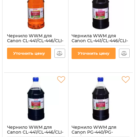
Чернило WWM для
Чернила WWM для
Canon CL-441/CL-446/CLI-
Canon CL-441/CL-446/CLI-
451Y 1000г Yellow
451M 1000г Magenta
водорастворимые
водорастворимые
Уточнить цену
Уточнить цену
(C45/Y-4)
(C45/M-4)
Артикул:
C45/Y-4
Артикул:
C45/M-4
Чернило WWM для
Чернило WWM для
Canon CL-441/CL-446/CLI-
Canon PG-440/PG-