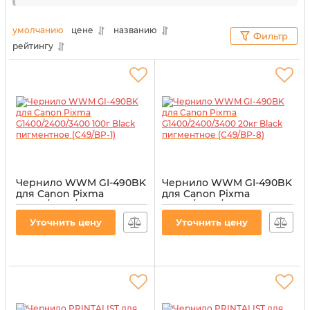
так и картриджей сохраняются в надлежащем
состоянии. Поэтому, чтобы печатать на
умолчанию
цене
названию
Фильтр
профессиональном уровне, не нужно платить
рейтингу
большие деньги.
Чернило WWM GI-490BK
Чернило WWM GI-490BK
для Canon Pixma
для Canon Pixma
G1400/2400/3400 100г
G1400/2400/3400 20кг
Black пигментное
Black пигментное
Уточнить цену
Уточнить цену
(C49/BP-1)
(C49/BP-8)
Артикул:
C49/BP-1
Артикул:
C49/BP-8