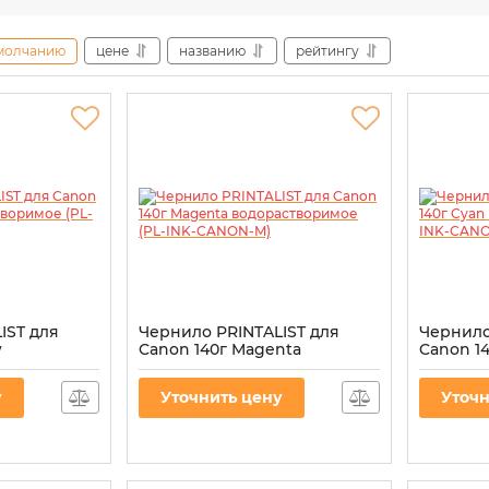
молчанию
цене
названию
рейтингу
IST для
Чернило PRINTALIST для
Чернило
w
Canon 140г Magenta
Canon 1
 (PL-INK-
водорастворимое (PL-INK-
водорас
CANON-M)
CANON-
у
Уточнить цену
Уточн
ON-Y
Артикул:
PL-INK-CANON-M
Артикул:
P