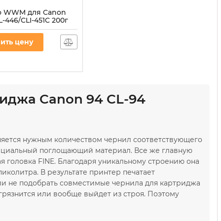
о WWM для Canon
L-446/CLI-451C 200г
дорастворимые
ить цену
45/C
иджа Canon 94 CL-94
олняется нужным количеством чернил соответствующего
ециальный поглощающий материал. Все же главную
 головка FINE. Благодаря уникальному строению она
иколитра. В результате принтер печатает
ли не подобрать совместимые чернила для картриджа
агрязнится или вообще выйдет из строя. Поэтому