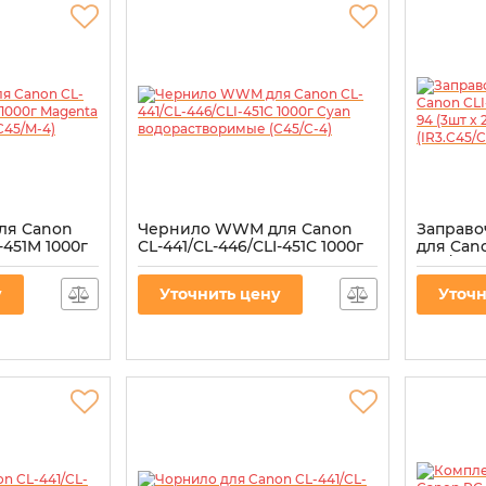
ля Canon
Чернило WWM для Canon
Заправ
-451M 1000г
CL-441/CL-446/CLI-451C 1000г
для Cano
створимые
Cyan водорастворимые
446/CLI-
(C45/C-4)
3шт x 20
у
Уточнить цену
Уточн
(IR3.C45
Артикул:
C45/C-4
Артикул:
I