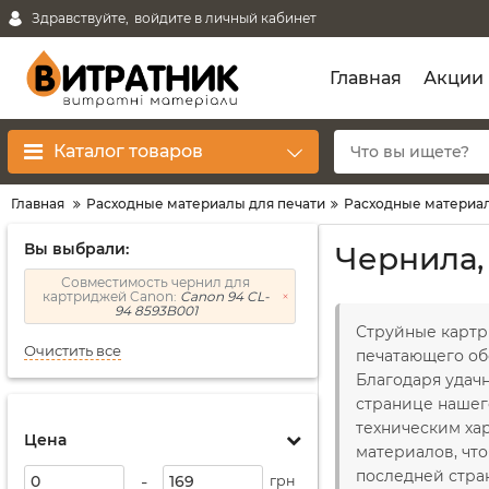
Здравствуйте,
войдите в личный кабинет
Главная
Акции
Каталог товаров
Главная
Расходные материалы для печати
Расходные материал
Вы выбрали:
Чернила,
Совместимость чернил для
картриджей Canon:
Canon 94 CL-
94 8593B001
Струйные картр
Очистить все
печатающего об
Благодаря удач
странице наше
техническим ха
Цена
материалов, что
последней стран
-
грн