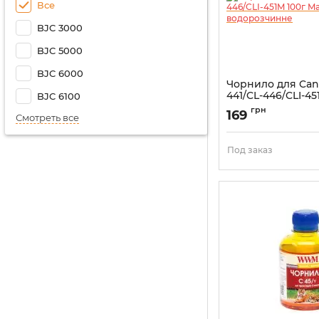
Все
BJC 3000
BJC 5000
BJC 6000
Чорнило для Can
441/CL-446/CLI-45
BJC 6100
Magenta водоро
грн
169
Смотреть все
Артикул:
C45/M-2
Под заказ