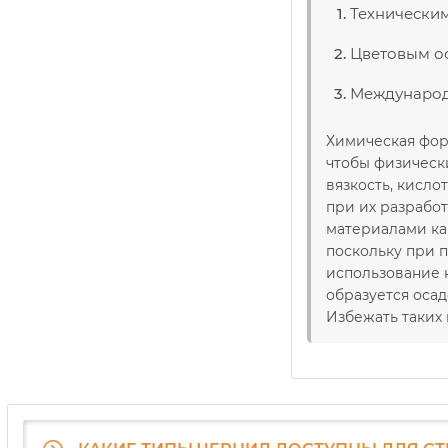
Технически
Цветовым о
Международн
Химическая фор
чтобы физическ
вязкость, кисл
при их разрабо
материалами кар
поскольку при 
использование 
образуется оса
Избежать таких