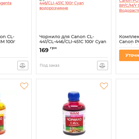
on CL-
Чорнило для Canon CL-
Компле
1M 100г
441/CL-446/CLI-451C 100г Cyan
Canon PG
зчинне
водорозчинне
BP/C/M/
грн
169
Водорас
Артикул:
C45/C-2
Уточн
Артикул:
C
Под заказ