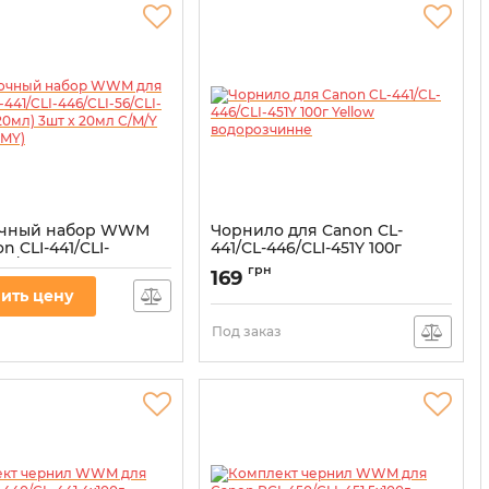
очный набор WWM
Чорнило для Canon CL-
n CLI-441/CLI-
441/CL-446/CLI-451Y 100г
56/CLI-94 (3шт x 20мл)
Yellow водорозчинне
грн
169
мл C/M/Y
Артикул:
C45/Y-2
ить цену
/CMY)
R3.C45/CMY
Под заказ