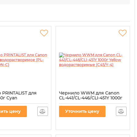
 PRINTALIST для
Чернило WWM для Canon
40г Cyan
CL-441/CL-446/CLI-451Y 1000г
творимое (PL-INK-
Yellow водорастворимые
C)
(C45/Y-4)
ить цену
Уточнить цену
L-INK-CANON-C
Артикул:
C45/Y-4