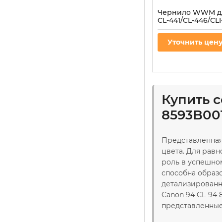
Чернило WWM д
CL-441/CL-446/CLI
Yellow водораст
(C45/Y)
Уточнить цен
Артикул:
C45/Y
Купить 
8593B00
Представленная
цвета. Для рав
роль в успешно
способна образ
детализированн
Canon 94 CL-94 
представленные