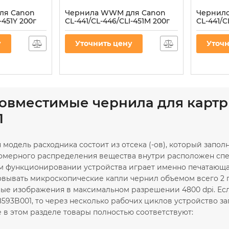
ля Canon
Чернила WWM для Canon
Чернил
-451Y 200г
CL-441/CL-446/CLI-451M 200г
CL-441/C
воримые
Magenta водорастворимые
Cyan во
(C45/M)
(C45/C)
у
Уточнить цену
Уточн
Артикул:
C45/M
Артикул:
C
совместимые чернила для картр
1
 модель расходника состоит из отсека (-ов), который зап
номерного распределения вещества внутри расположен сп
м функционировании устройства играет именно печатающая
овывать микроскопические капли чернил объемом всего 2 п
ые изображения в максимальном разрешении 4800 dpi. Ес
8593B001, то через несколько рабочих циклов устройство з
 в этом разделе товары полностью соответствуют: