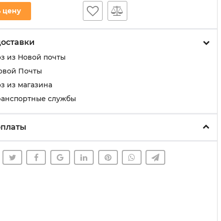
 цену
доставки
з из Новой почты
овой Почты
з из магазина
ранспортные службы
оплаты