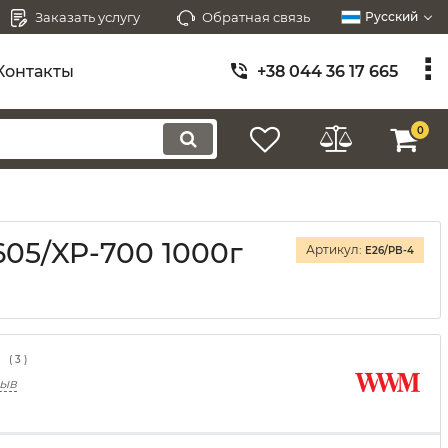
Заказать услугу
Обратная связь
Русский
Контакты
+38 044 36 17 665
0
05/XP-700 1000г
Артикул:
E26/PB-4
(
3
)
зыв