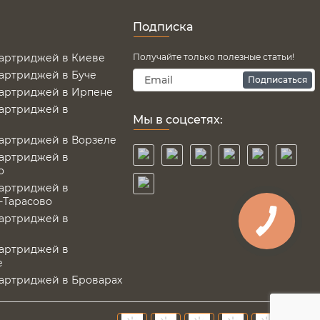
Подписка
картриджей в Киеве
Получайте только полезные статьи!
картриджей в Буче
Подписаться
картриджей в Ирпене
картриджей в
Мы в соцсетях:
картриджей в Ворзеле
картриджей в
о
картриджей в
-Тарасово
картриджей в
картриджей в
е
картриджей в Броварах