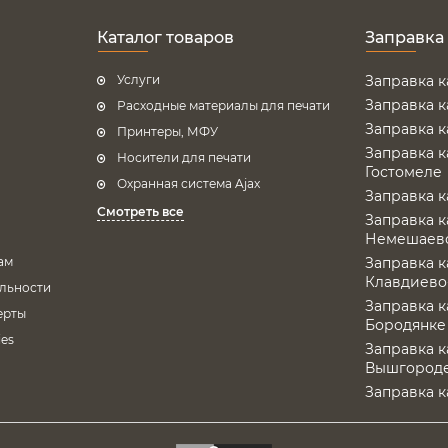
Каталог товаров
Заправка
Услуги
Заправка 
Заправка 
Расходные материалы для печати
Заправка 
Принтеры, МФУ
Заправка 
Носители для печати
Гостомеле
Охранная система Ajax
Заправка 
Смотреть все
Заправка 
Немешаев
ам
Заправка 
Клавдиево
льности
Заправка 
ерты
Бородянке
es
Заправка 
Вышгород
Заправка 