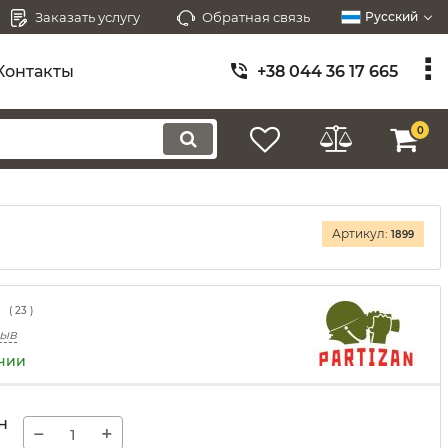
Заказать услугу
Обратная связь
Русский
Контакты
+38 044 36 17 665
0
Артикул:
1899
(
23
)
зыв
ичии
н
−
+