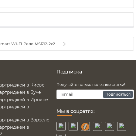
Smart Wi-Fi Реле MSR12-2x2
Подписка
картриджей в Киеве
Получайте только полезные статьи!
картриджей в Буче
Подписаться
картриджей в Ирпене
картриджей в
Мы в соцсетях:
картриджей в Ворзеле
картриджей в
о