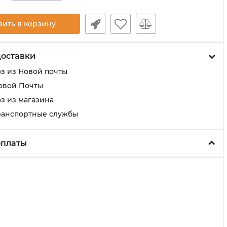
вить в корзину
доставки
з из Новой почты
овой Почты
з из магазина
ранспортные службы
оплаты