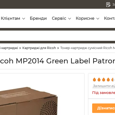
З
Клієнтам
Бренди
Сервіс
Корисне
Конт
і картриджі
Картриджі для Ricoh
Тонер-картридж сумісний Ricoh M
coh MP2014 Green Label Patro
Залишити ві
Під замовл
Дізнатис