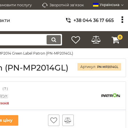
амовити послугу
Зворотній зв'язок
Українська
акти
+38 044 36 17 665
0
P2014 Green Label Patron (PN-MP2014GL)
n (PN-MP2014GL)
Артикул:
PN-MP2014GL
(
7
)
дгук
ення
я ціну