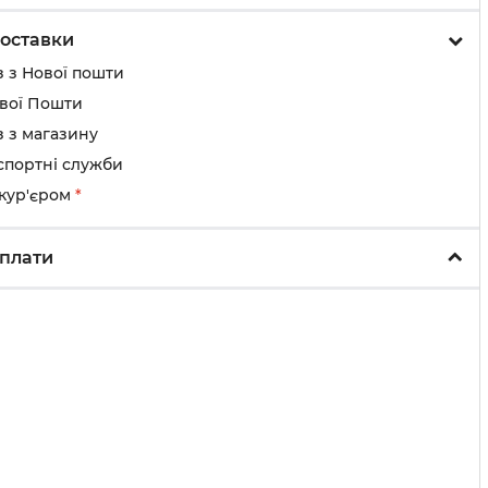
оставки
 з Нової пошти
ової Пошти
 з магазину
спортні служби
 кур'єром
*
плати