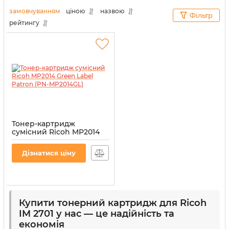
технікою тільки із задоволенням.
замовчуванням
ціною
назвою
Фільтр
рейтингу
Тонер-картридж
сумісний Ricoh MP2014
Green Label Patron (PN-
MP2014GL)
Дізнатися ціну
Артикул:
PN-MP2014GL
Купити тонерний картридж для Ricoh
IM 2701 у нас — це надійність та
економія