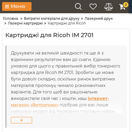
0
Меню
Головна
Витратні матеріали для друку
Лазерний друк
Лазерні картриджі
Картриджі для Ricoh
Картриджі для Ricoh IM 2701
Друкувати на великій швидкості та ще й з
відмінним результатом вам до снаги. Єдиною
умовою для цього є правильний вибір тонерного
картриджа для Ricoh IM 2701. Зробити це може
бути доволі складно, оскільки ринок витратних
матеріалів пропонує чимало різноманітних
варіантів. Для того щоб ви раціонально
використали свій час і кошти, наш
інтернет-
магазин «Витратник»
підібрав для вас лише
найкращі моделі від провідних торгових марок.
Кожний пристрій досконально перевірений на
+
герметичність та сумісність нашими сервіс-
інженерами, аби ви могли користуватися офісною