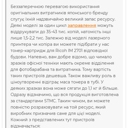
Беззаперечною перевагою використання
оригінальних витратників японського бренду
слугує їхній надзвичайно великий запас ресурсу.
Деякі моделі за один цикл
заправлення
можуть
віддрукувати до 35-43 тис. копій, натомість інші
лише 1,5-2,2 тис. Залежно від моделі лазерного
принтера чи копіра ви можете підібрати у нас
тонер-картридж для Ricoh IM 2701 відповідної
будови. Напевно, вам добре відомо, що чимало
зразків офісної техніки мають окреме відділення
для фотобарабана та витратника. Тому вартість
таких пристроїв дешевша. Також важливу роль в
ціноутворенні відіграє маса тонера в тубі. У
деяких зразках вона може сягати до 1,1 кг й більше.
Одразу відзначимо, що вся продукція виготовлена
за стандартами STMC. Таким чином, ви можете
повністю розраховувати на той ресурс, який
виробник призначив саме для цієї моделі.
Кожний з представлених тут пристроїв
відзначається: