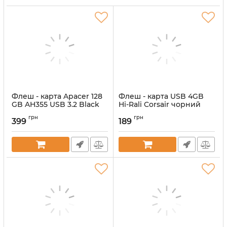
в різних сферах життя. Зверніть увагу на деякі
особливості цього пристосування зберігання
даних.
Флеш - карта Apacer 128
Флеш - карта USB 4GB
GB AH355 USB 3.2 Black
Hi-Rali Corsair чорний
Артикул:
AP128GAH355B-1
Артикул:
HI-4GBCORBK
грн
грн
399
189