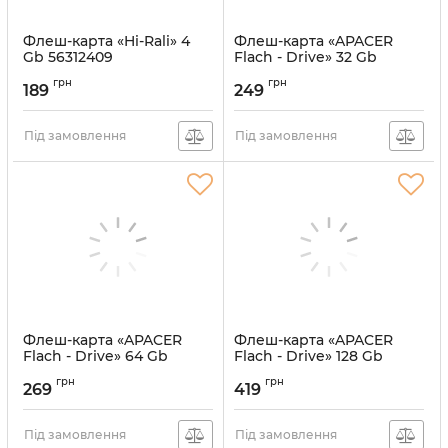
Флеш-карта «Hi-Rali» 4
Флеш-карта «APACER
Gb 56312409
Flach - Drive» 32 Gb
АН333
Артикул:
56312409
грн
грн
189
249
Артикул:
56313158
Під замовлення
Під замовлення
Флеш-карта «APACER
Флеш-карта «APACER
Flach - Drive» 64 Gb
Flach - Drive» 128 Gb
56315984
56321805
грн
грн
269
419
Артикул:
56315984
Артикул:
56321805
Під замовлення
Під замовлення