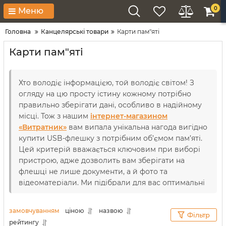
0
Меню
Головна
Канцелярські товари
Карти пам"яті
Карти пам"яті
Хто володіє інформацією, той володіє світом! З
огляду на цю просту істину кожному потрібно
правильно зберігати дані, особливо в надійному
місці. Тож з нашим
інтернет-магазином
«Витратник»
вам випала унікальна нагода вигідно
купити USB-флешку з потрібним об’ємом пам’яті.
Цей критерій вважається ключовим при виборі
пристрою, адже дозволить вам зберігати на
флешці не лише документи, а й фото та
відеоматеріали. Ми підібрали для вас оптимальні
моделі продукції. Ідеальне поєднання
характеристик з доступною ціною дає змогу без
замовчуванням
ціною
назвою
Фільтр
жодних проблем послуговуватися накопичувачем
рейтингу