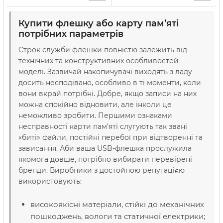
Купити флешку або карту пам’яті
потрібних параметрів
Строк служби флешки повністю залежить від
технічних та конструктивних особливостей
моделі. Зазвичай накопичувачі виходять з ладу
досить несподівано, особливо в ті моменти, коли
вони вкрай потрібні. Добре, якщо записи на них
можна спокійно відновити, але інколи це
неможливо зробити. Першими ознаками
несправності карти пам’яті слугують так звані
«биті» файли, постійні перебої при відтворенні та
зависання. Аби ваша USB-флешка прослужила
якомога довше, потрібно вибирати перевірені
бренди. Виробники з достойною репутацією
використовують:
високоякісні матеріали, стійкі до механічних
пошкоджень, вологи та статичної електрики;