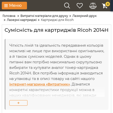
0
Меню
Головна
Витратні матеріали для друку
Лазерний друк
Лазерні картриджі
Картриджі для Ricoh
Сумісність для картриджів Ricoh 2014H
Чіткість ліній та ідеальність передавання кольорів
можливі не лише при використанні оригінальних,
а й також сумісних моделей. Однак в цьому
питанні вам потрібно максимально скрупульозно
вибирати та купувати аналог тонер-картриджа
Ricoh 2014H. Вся потрібна інформація знаходиться
на упаковці та в описі товару на сайті нашого
інтернет-магазина «Витратник»
. Дізнатися
конкретні характеристики продукції можна в
наших кваліфікованих менеджерів, які завжди
готові відповісти на різні запитання. Однак в
+
одному ви можете не сумніватися: представлені
витратні матеріали відзначаються абсолютною