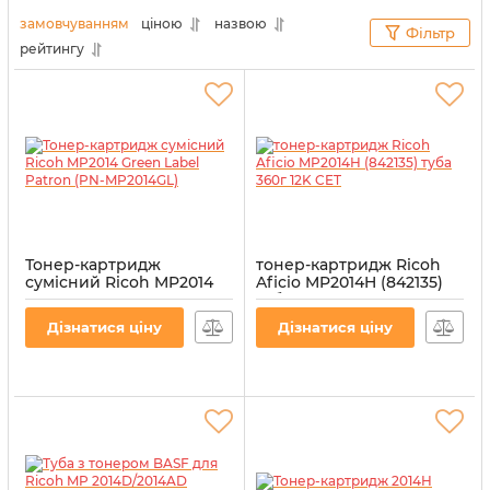
сумісністю за всіма параметрами. Наш
замовчуванням
ціною
назвою
Фільтр
двадцятирічний досвід дозволяє пропонувати
рейтингу
клієнтам продукцію високої якості виконання.
Тонер-картридж
тонер-картридж Ricoh
сумісний Ricoh MP2014
Aficio MP2014H (842135)
Green Label Patron (PN-
туба 360г 12K CET
MP2014GL)
Артикул:
CET6606
Дізнатися ціну
Дізнатися ціну
Артикул:
PN-MP2014GL