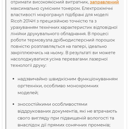
отримати високоякісний витратник,
заправлений
максимально сумісним тонером. Електрохімічні
властивості мікрогранул підібрані для моделі
Ricoh 2014H з прецизійною точністю та з
урахуванням технічних характеристик відповідної
лінійки друкувального обладнання. В процесі
роботи термовузла дрібнодисперсний порошок
повністю розплавляється на папері, ідеально
закріплюючись на ньому. В результаті ви можете
насолоджуватися усіма перевагами лазерної
технології друку:
надзвичайно швидкісним функціонуванням
оргтехніки, особливо монохромних
моделей;
зносостійкими особливостями
віддрукованих документів, які не втрачають
свого вигляду при підвищеній вологості та
внаслідок дії прямих сонячних променів;