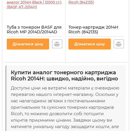
Туба з тонером BASF для
Тонер-картридж 2014H
Ricoh MP 2014D/2014AD
Ricoh (842135)
аналог 2014H Black (
Артикул:
T-RIC-MP2014-B
12000 ст.) (BASF-KT-2014H)
Дізнатися ціну
Дізнатися ціну
Артикул:
BASF-KT-2014H
Купити аналог тонерного картриджа
Ricoh 2014H: швидко, надійно, вигідно
Доступні ціни на витратні матеріали є очевидною
перевагою нашого інтернет-магазину. Оскільки у
нас налагоджені зв’язки з постачальниками
оригінальних та сумісних тонерних картриджів
Ricoh, то можемо дозволити собі потішити
клієнтів приємними цінами. Завдяки цьому ви
матимете унікальну нагоду заощадити кошти, але