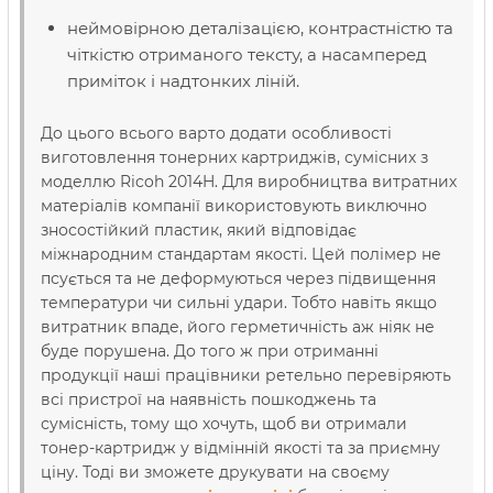
неймовірною деталізацією, контрастністю та
чіткістю отриманого тексту, а насамперед
приміток і надтонких ліній.
До цього всього варто додати особливості
виготовлення тонерних картриджів, сумісних з
моделлю Ricoh 2014H. Для виробництва витратних
матеріалів компанії використовують виключно
зносостійкий пластик, який відповідає
міжнародним стандартам якості. Цей полімер не
псується та не деформуються через підвищення
температури чи сильні удари. Тобто навіть якщо
витратник впаде, його герметичність аж ніяк не
буде порушена. До того ж при отриманні
продукції наші працівники ретельно перевіряють
всі пристрої на наявність пошкоджень та
сумісність, тому що хочуть, щоб ви отримали
тонер-картридж у відмінній якості та за приємну
ціну. Тоді ви зможете друкувати на своєму