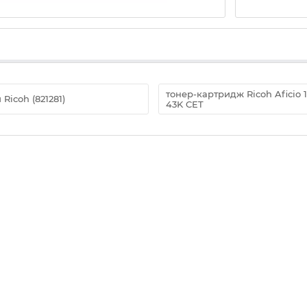
тонер-картридж Ricoh Aficio 1
icoh (821281)
43K CET