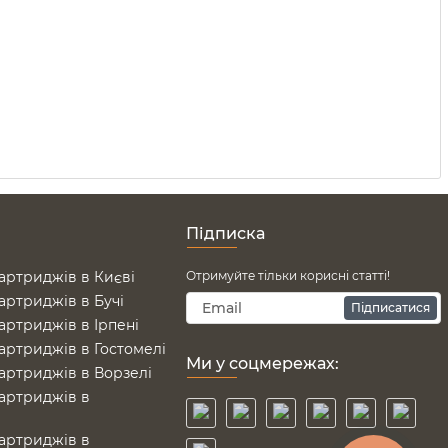
Підписка
артриджів в Києві
Отримуйте тільки корисні статті!
артриджів в Бучі
Підписатися
артриджів в Ірпені
артриджів в Гостомелі
Ми у соцмережах:
артриджів в Ворзелі
артриджів в
е
артриджів в