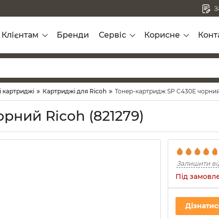
З
Клієнтам
Бренди
Сервіс
Корисне
Конт
і картриджі
Картриджі для Ricoh
Тонер-картридж SP C430E чорний 
рний Ricoh (821279)
Залишити ві
Під замовл
Дізнатис