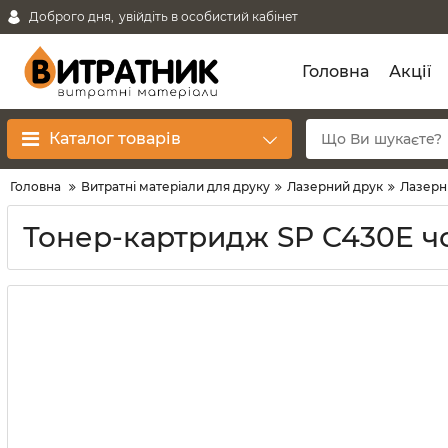
Доброго дня,
увійдіть в особистий кабінет
Головна
Акції
Каталог товарів
Головна
Витратні матеріали для друку
Лазерний друк
Лазерн
Тонер-картридж SP C430E чо