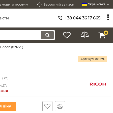
амовити послугу
Зворотній зв'язок
Українська
акти
+38 044 36 17 665
0
Ricoh (821279)
Артикул:
821074
(
22
)
дгук
ення
я ціну