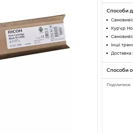
Способи д
Самовивіз
Кур'єр Н
Самовивіз
Інші тран
Доставка
Способи о
Поділитися: