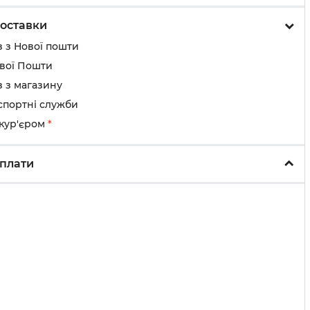
оставки
 з Нової пошти
ової Пошти
 з магазину
спортні служби
 кур'єром
*
плати