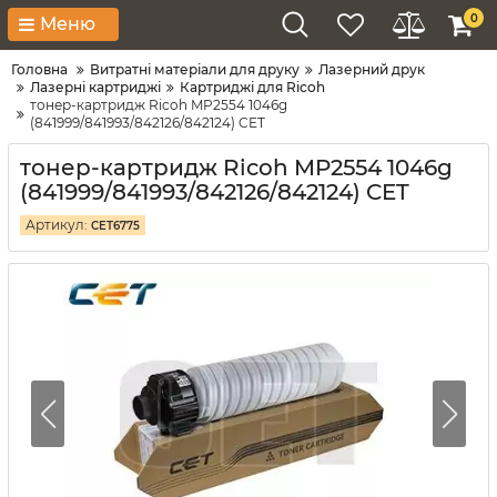
0
Меню
Головна
Витратні матеріали для друку
Лазерний друк
Лазерні картриджі
Картриджі для Ricoh
тонер-картридж Ricoh MP2554 1046g
(841999/841993/842126/842124) CET
тонер-картридж Ricoh MP2554 1046g
(841999/841993/842126/842124) CET
Артикул:
CET6775