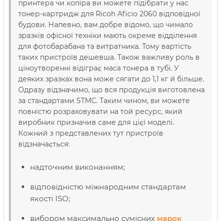
принтера чи копіра ви можете підібрати у нас
тонер-картридж для Ricoh Aficio 2060 відповідної
будови. Напевно, вам добре відомо, що чимало
зразків офісної техніки мають окреме відділення
для фотобарабана та витратника. Тому вартість
таких пристроїв дешевша. Також важливу роль в
ціноутворенні відіграє маса тонера в тубі. У
деяких зразках вона може сягати до 1,1 кг й більше.
Одразу відзначимо, що вся продукція виготовлена
за стандартами STMC. Таким чином, ви можете
повністю розраховувати на той ресурс, який
виробник призначив саме для цієї моделі.
Кожний з представлених тут пристроїв
відзначається:
надточним виконанням;
відповідністю міжнародним стандартам
якості ISO;
вибором максимально сумісних
марок