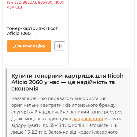
тонер-картридж Ricoh
Aficio 1060,
6210D/6100D/6110D
(841332, 885273, 885400)
Дізнатися ціну
1100г, 43K CET
Артикул:
CET6448
Купити тонерний картридж для Ricoh
Aficio 2060 у нас — це надійність та
економія
Беззаперечною перевагою використання
оригінальних витратників японського бренду
слугує їхній надзвичайно великий запас ресурсу.
Деякі моделі за один цикл
заправлення
можуть
віддрукувати до 35-43 тис. копій, натомість інші
лише 1,5-2,2 тис. Залежно від моделі лазерного