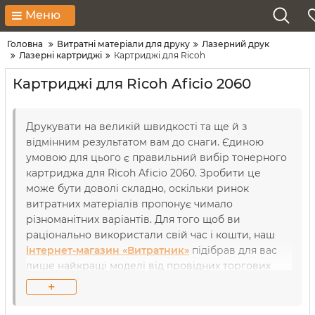
Меню
Головна
Витратні матеріали для друку
Лазерний друк
Лазерні картриджі
Картриджі для Ricoh
Картриджі для Ricoh Aficio 2060
Друкувати на великій швидкості та ще й з
відмінним результатом вам до снаги. Єдиною
умовою для цього є правильний вибір тонерного
картриджа для Ricoh Aficio 2060. Зробити це
може бути доволі складно, оскільки ринок
витратних матеріалів пропонує чимало
різноманітних варіантів. Для того щоб ви
раціонально використали свій час і кошти, наш
інтернет-магазин «Витратник»
підібрав для вас
лише найкращі моделі від провідних торгових
марок. Кожний пристрій досконально
+
перевірений на герметичність та сумісність
нашими сервіс-інженерами, аби ви могли