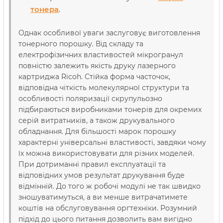
тонера
.
Однак особливої уваги заслуговує виготовлення
тонерного порошку. Від складу та
електрофізичних властивостей мікрогранул
повністю залежить якість друку лазерного
картриджа Ricoh. Стійка форма часточок,
відповідна чіткість молекулярної структури та
особливості поляризації скрупульозно
підбираються виробниками тонерів для окремих
серій витратників, а також друкувального
обладнання. Для більшості марок порошку
характерні універсальні властивості, завдяки чому
їх можна використовувати для різних моделей.
При дотриманні правил експлуатації та
відповідних умов результат друкування буде
відмінній. До того ж робочі модулі не так швидко
зношуватимуться, а ви менше витрачатимете
коштів на обслуговування оргтехніки. Розумний
підхід до цього питання дозволить вам вигідно