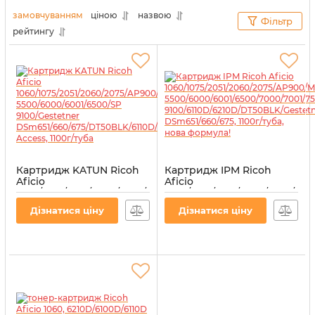
користуватися офісною технікою тільки із
замовчуванням
ціною
назвою
Фільтр
задоволенням.
рейтингу
Картридж KATUN Ricoh
Картридж IPM Ricoh
Aficio
Aficio
1060/1075/2051/2060/2075/AP900/MP
1060/1075/2051/2060/2075/AP
5500/6000/6001/6500/SP
5500/6000/6001/6500/7000/70
Дізнатися ціну
Дізнатися ціну
9100/Gestetner
9100/6110D/6210D/DT50BLK/G
DSm651/660/675/DT50BLK/6110D/6210D,
DSm651/660/675, 1100г/
Access, 1100г/туба
туба, нова формула!
Артикул:
43805
Артикул:
TKR16R