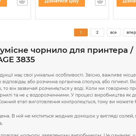
у
Дізнатися ціну
Дізна
Артикул:
IR3.H34/C
Артикул:
I
1
2
все
впер
сумісне чорнило для принтера /
GE 3835
укції має свої унікальні особливості. Звісно, важливе місце
 відповідає або розчинна органічна сполука, або пігмент. 
, то він зазвичай розчиняється у воді. Коли ми говоримо п
орнилі та не є водорозчинними. У процесі виробництва як до
Кожний етап виготовлення контролюється, тому ви можете 
на. В ній не міститься жодних домішок у вигляді солей,
а.
дповідає кольору, заявленому виробником. Це означає, 