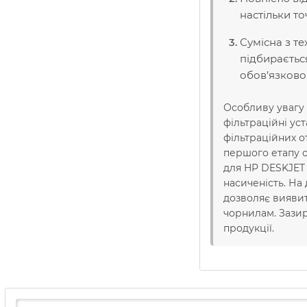
настільки т
Сумісна з т
підбираєтьс
обов’язково 
Особливу увагу 
фільтраційні ус
фільтраційних о
першого етапу о
для HP DESKJET 
насиченість. На
дозволяє виявит
чорнилам. Зазир
продукції.