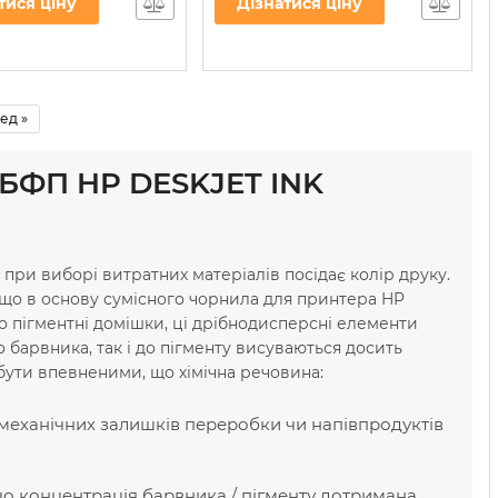
тися ціну
Дізнатися ціну
R3.H30/BP
ед »
 БФП HP DESKJET INK
 при виборі витратних матеріалів посідає колір друку.
Якщо в основу сумісного чорнила для принтера HP
ро пігментні домішки, ці дрібнодисперсні елементи
 барвника, так і до пігменту висуваються досить
бути впевненими, що хімічна речовина:
 механічних залишків переробки чи напівпродуктів
що концентрація барвника / пігменту дотримана