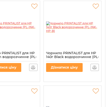
 PRINTALIST для HP
Чорнило PRINTALIST для HP
an водорозчинне (PL-
140г Black водорозчинне (PL-
)
INK-HP-B)
L-INK-HP-C
Артикул:
PL-INK-HP-B
тися ціну
Дізнатися ціну