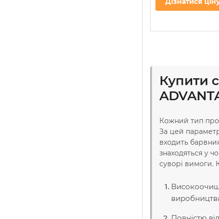
Дізнатися цін
Купити 
ADVANTA
Кожний тип прод
За цей параметр
входить барвник
знаходяться у ч
суворі вимоги. 
Високоочище
виробництв
Повністю ві