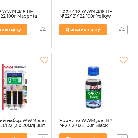
о WWM для HP
Чорнило WWM для HP
122 100г Magenta
№22/121/122 100г Yellow
чинне (H34/M-2)
водорозчинне (H34/Y-2)
34/M-2
Артикул:
H34/Y-2
тися ціну
Дізнатися ціну
ний набор WWM для
Чорнило WWM для HP
21/122 (3 x 20мл) 3шт
№21/121/122 100г Black
lack пігментне
пігментне (H30/BP-2)
/BP)
Артикул:
H30/BP-2