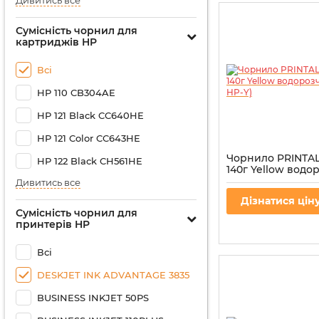
Дивитись все
Сумісність чорнил для
картриджів HP
Всі
HP 110 CB304AE
HP 121 Black CC640HE
HP 121 Color CC643HE
Чорнило PRINTAL
HP 122 Black CH561HE
140г Yellow вод
(PL-INK-HP-Y)
Дивитись все
Артикул:
PL-INK-HP-Y
Дізнатися цін
Сумісність чорнил для
принтерів HP
Всі
DESKJET INK ADVANTAGE 3835
BUSINESS INKJET 50PS