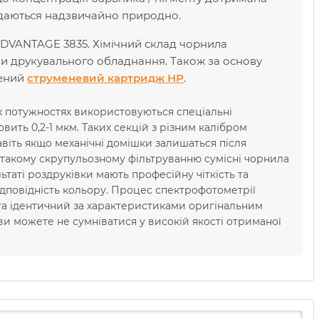
редаються надзвичайно природно.
DVANTAGE 3835. Хімічний склад чорнила
ви друкувального обладнання. Також за основу
лений
струменевий картридж НР
.
х потужностях використовуються спеціальні
вить 0,2-1 мкм. Таких секцій з різним калібром
авіть якщо механічні домішки залишаться після
 такому скрупульозному фільтруванню сумісні чорнила
таті роздруківки мають професійну чіткість та
ідповідність кольору. Процес спектрофотометрії
та ідентичний за характеристиками оригінальним
и можете не сумніватися у високій якості отриманої