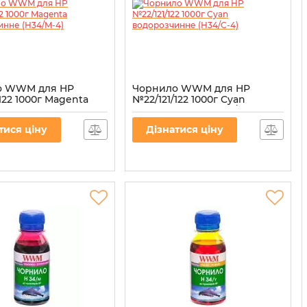
о WWM для HP
Чорнило WWM для HP
122 1000г Magenta
№22/121/122 1000г Cyan
чинне (H34/M-4)
водорозчинне (H34/C-4)
34/M-4
Артикул:
H34/C-4
тися ціну
Дізнатися ціну