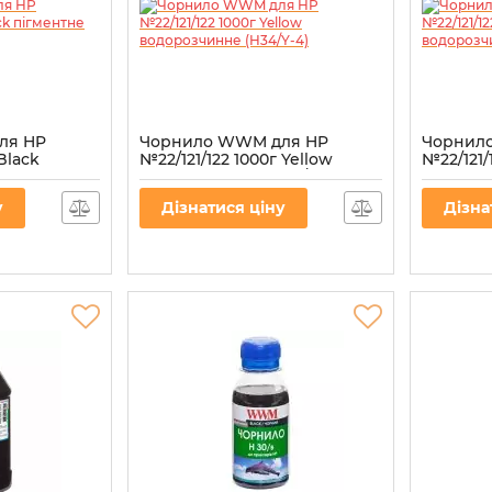
ля HP
Чорнило WWM для HP
Чорнил
Black
№22/121/122 1000г Yellow
№22/121/
P-4)
водорозчинне (H34/Y-4)
водороз
Артикул:
H34/Y-4
Артикул:
H
у
Дізнатися ціну
Дізна