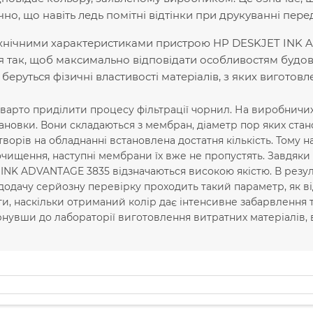
очно, що навіть ледь помітні відтінки при друкуванні пе
ехнічними характеристиками пристрою HP DESKJET INK A
я так, щоб максимально відповідати особливостям будо
беруться фізичні властивості матеріалів, з яких виготов
варто приділити процесу фільтрації чорнил. На виробничи
тановки. Вони складаються з мембран, діаметр пор яких стано
творів на обладнанні встановлена достатня кількість. Тому н
чищення, наступні мембрани їх вже не пропустять. Завдяки
INK ADVANTAGE 3835 відзначаються високою якістю. В резуль
 додачу серйозну перевірку проходить такий параметр, як в
и, наскільки отриманий колір дає інтенсивне забарвлення 
нувши до лабораторії виготовлення витратних матеріалів, в