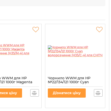
о WWM для HP
Чорнило WWM для HP
121 1000г Magenta
№22/134/121 1000г Cyan
чинне (H35/M-4) для
водорозчинне (H35/C-4) для
СНПЧ
тися ціну
Дізнатися ціну
35/M-4
Артикул:
H35/C-4