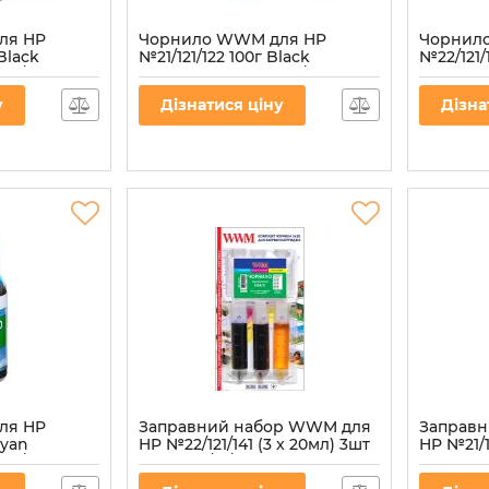
ля HP
Чорнило WWM для HP
Чорнил
Black
№21/121/122 100г Black
№22/121/
30/B-4)
водорозчинне (H30/B-2)
водороз
Артикул:
H30/B-2
Артикул:
H
у
Дізнатися ціну
Дізна
ля HP
Заправний набор WWM для
Заправ
Cyan
HP №22/121/141 (3 x 20мл) 3шт
HP №21/1
34/C-2)
x 20мл C/M/Y водорозчинне
x 20мл B
(IR3.H34/C)
(IR3.H30