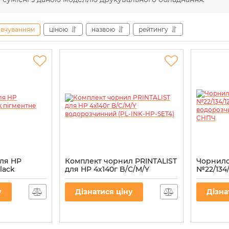
овчуванням
ціною
назвою
рейтингу
ля HP
Комплект чорнил PRINTALIST
Чорнил
Black
для HP 4х140г B/C/M/Y
№22/134/
P-8)
водорозчинний (PL-INK-HP-
водороз
SET4)
СНПЧ
у
Дізнатися ціну
Дізна
Артикул:
PL-INK-HP-SET4
Артикул:
H