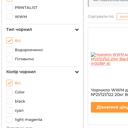
PRINTALIST
Сортувати по:
зам
WWM
Тип чорнил
Всі
Водорозчинні
Пігментні
Колір чорнил
Всі
Чорнило WWM д
Color
№21/121/122 20кг 
пігментне (H30/B
black
Артикул:
H30/BP-8
Дізнатися цін
cyan
light magenta