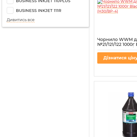
BUSINESS INKJET 110PLUS
BUSINESS INKJET 111R
Дивитись все
Чорнило WWM д
№21/121/122 1000г 
пігментне (H30/B
Артикул:
H30/BP-4
Дізнатися цін