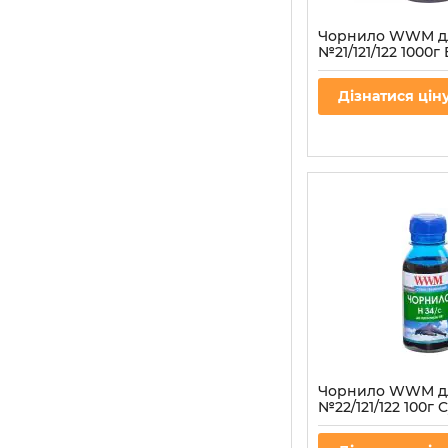
Чорнило WWM д
№21/121/122 1000г 
водорозчинне (H
Артикул:
H30/B-4
Дізнатися цін
Чорнило WWM д
№22/121/122 100г 
водорозчинне (H
Артикул:
H34/C-2