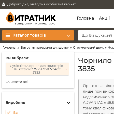
Доброго дня,
увійдіть в особистий кабінет
Головна
Акції
Каталог товарів
Головна
Витратні матеріали для друку
Струменевий друк
Чор
Ви вибрали:
Чорнило 
Сумісність чорнил для принтерів
3835
HP:
DESKJET INK ADVANTAGE
3835
Очистити всі
Оргтехніка відо
лише при викори
надзвичайно чіт
Виробник
ADVANTAGE 3835,
тому кваліфіко
Всі
які максимально