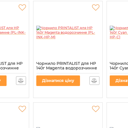
IST для HP
Чорнило PRINTALIST для HP
Чорнило
орозчинне
140г Magenta водорозчинне
140г Cy
(PL-INK-HP-M)
INK-HP-C
Артикул:
PL-INK-HP-M
Артикул:
P
у
Дізнатися ціну
Дізна