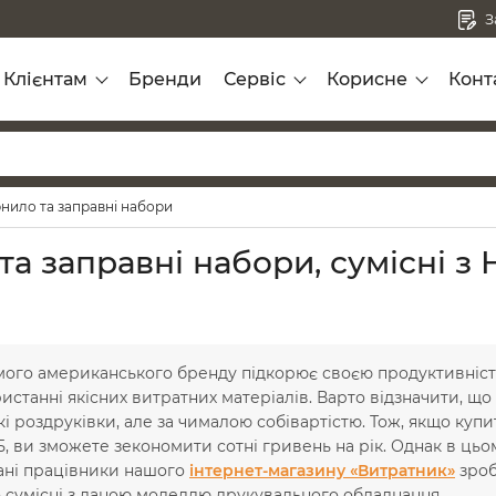
З
Клієнтам
Бренди
Сервіс
Корисне
Конт
нило та заправні набори
та заправні набори, сумісні 
мого американського бренду підкорює своєю продуктивніст
станні якісних витратних матеріалів. Варто відзначити, що
кі роздруківки, але за чималою собівартістю. Тож, якщо куп
 ви зможете зекономити сотні гривень на рік. Однак в цьо
вані працівники нашого
інтернет-магазину «Витратник»
зроб
 сумісні з даною моделлю друкувального обладнання.