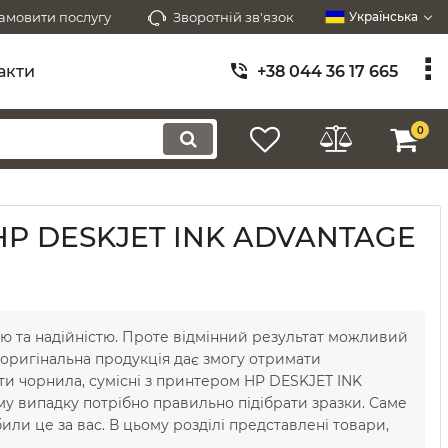
амовити послугу
Зворотній зв'язок
Українська
акти
+38 044 36 17 665
0
з HP DESKJET INK ADVANTAGE
ю та надійністю. Проте відмінний результат можливий
 оригінальна продукція дає змогу отримати
ити чорнила, сумісні з принтером HP DESKJET INK
му випадку потрібно правильно підібрати зразки. Саме
или це за вас. В цьому розділі представлені товари,