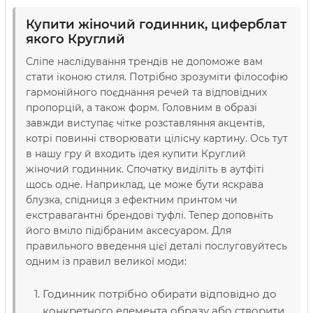
Купити жіночий годинник, циферблат
якого Круглий
Сліпе наcлідування трендів не допоможе вам
стати іконою стиля. Потрібно зрозуміти філософію
гармонійного поєднання речей та відповідних
пропорцій, а також форм. Головним в образі
завжди виступає чітке розставляння акцентів,
котрі повинні створювати цілісну картину. Ось тут
в нашу гру й входить ідея купити Круглий
жіночий годинник. Спочатку виділіть в аутфіті
щось одне. Наприклад, це може бути яскрава
блузка, спідниця з ефектним принтом чи
екстравагантні брендові туфлі. Тепер доповніть
його вміло підібраним аксесуаром. Для
правильного введення цієї деталі послуговуйтесь
одним із правил великої моди:
Годинник потрібно обирати відповідно до
конкретного елемента образу або створити