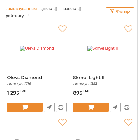
моди та не дайте іншим привід виявити ваші
слабкі місця. Отже, зосередьмося на основних
замовчуванням
ціною
назвою
Фільтр
принципах форм і пропорцій.
рейтингу
Olevs Diamond
Skmei Light II
Артикул:
1716
Артикул:
1252
грн
грн
1 295
895