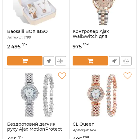
Baosaili BOX IBSO
Контролер Ajax
WallSwitch для
Артикул:
1190
управління приладами
грн
грн
2 495
975
Артикул:
1163
Бездротовий датчик
CL Queen
руху Ajax MotionProtect
Артикул:
1451
Black
грн
грн