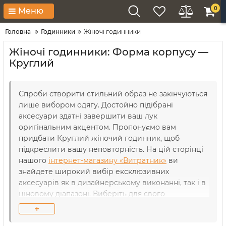
0
Меню
Головна
Годинники
Жіночі годинники
Жіночі годинники: Форма корпусу —
Круглий
Спроби створити стильний образ не закінчуються
лише вибором одягу. Достойно підібрані
аксесуари здатні завершити ваш лук
оригінальним акцентом. Пропонуємо вам
придбати Круглий жіночий годинник, щоб
підкреслити вашу неповторність. На цій сторінці
нашого
інтернет-магазину «Витратник»
ви
знайдете широкий вибір ексклюзивних
аксесуарів як в дизайнерському виконанні, так і в
ціновому діапазоні. Виберіть для свого
бездоганного стилю той варіант, котрий його
+
гармонійно доповнить. Дізнайтеся секрети світу