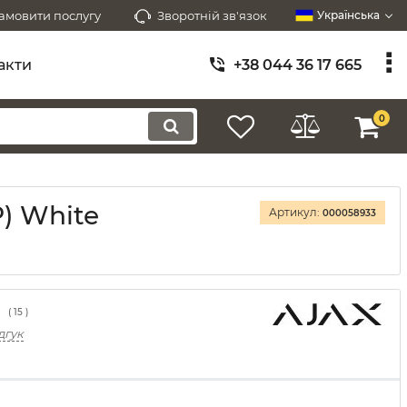
амовити послугу
Зворотній зв'язок
Українська
акти
+38 044 36 17 665
0
) White
Артикул:
000058933
(
15
)
дгук