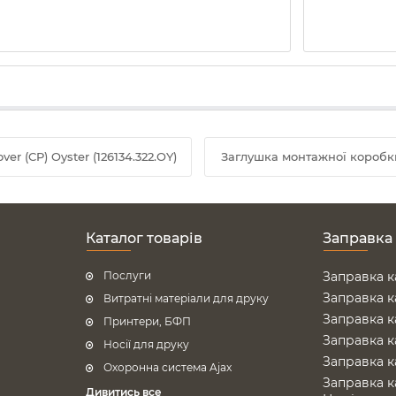
r (CP) Oyster (126134.322.OY)
Заглушка монтажної коробки A
Каталог товарів
Заправка
Послуги
Заправка к
Заправка к
Витратні матеріали для друку
Заправка к
Принтери, БФП
Заправка к
Носії для друку
Заправка к
Охоронна система Ajax
Заправка к
Дивитись все