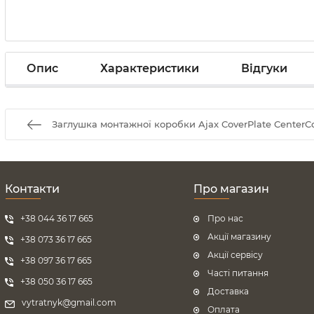
Опис
Характеристики
Відгуки
Заглушка монтажної коробки Ajax CoverPlate CenterCove
Контакти
Про магазин
+38 044 36 17 665
Про нас
Акції магазину
+38 073 36 17 665
Акції сервісу
+38 097 36 17 665
Часті питання
+38 050 36 17 665
Доставка
vytratnyk@gmail.com
Оплата