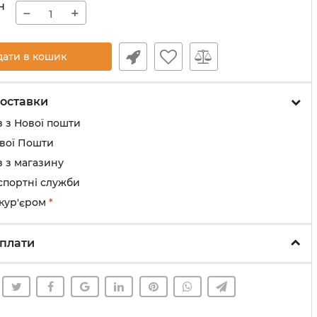
н
−
+
дати в кошик
оставки
 з Нової пошти
ової Пошти
 з магазину
спортні служби
 кур'єром
*
плати