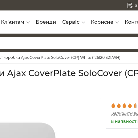
З
Клієнтам
Бренди
Сервіс
Корисне
Конт
 коробки Ajax CoverPlate SoloCover (CP) White (126120.321.WH)
Ajax CoverPlate SoloCover (CP
Залишити ві
В наявності