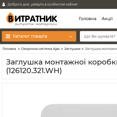
Доброго дня,
увійдіть в особистий кабінет
Головна
Акції
Каталог товарів
Головна
Охоронна система Ajax
Заглушки
Заглушка монтажної
Заглушка монтажної коробки 
(126120.321.WH)