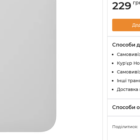
229
гр
До
Способи д
Самовивіз
Кур'єр Н
Самовивіз
Інші тран
Доставка
Способи о
Поділитися: