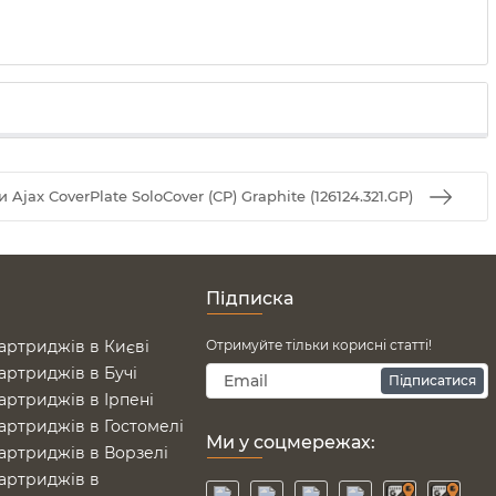
jax CoverPlate SoloCover (CP) Graphite (126124.321.GP)
Підписка
артриджів в Києві
Отримуйте тільки корисні статті!
артриджів в Бучі
Підписатися
артриджів в Ірпені
артриджів в Гостомелі
Ми у соцмережах:
артриджів в Ворзелі
артриджів в