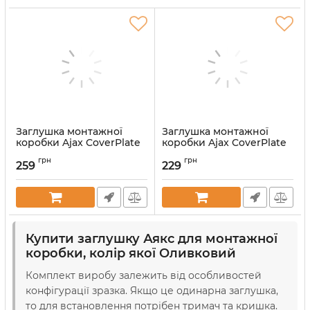
Заглушка монтажної
Заглушка монтажної
коробки Ajax CoverPlate
коробки Ajax CoverPlate
CenterCover (CP) Olive
SoloCover (CP) Olive
грн
грн
(126135.322.OL)
(126127.321.OL)
259
229
Артикул:
000058949
Артикул:
000058940
Купити заглушку Аякс для монтажної
коробки, колір якої Оливковий
Комплект виробу залежить від особливостей
конфігурації зразка. Якщо це одинарна заглушка,
то для встановлення потрібен тримач та кришка.