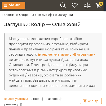
0
Меню
Головна
Охоронна система Ajax
Заглушки
Заглушки: Колір — Оливковий
Маскування монтажних коробок потрібно
проводити професійно, а точніше, підбирати
панелі у правильній колірній гамі. Тому на цій
сторінці нашого
інтернет-магазину «Витратник»
ви зможете купити заглушки Ajax, колір яких
Оливковий. Пристрої ідеально підійдуть для
встановлення в різних інтер’єрах приватних
будинків / квартир, офісів та виробничих
майданчиків. Завдяки різним колірним
виконанням кришки можна легко замінити у разі
ремонтних чи дизайнерських робіт. Ба більше, всі
вироби бренду виготовлені з якісного пластику,
замовчуванням
ціною
назвою
Фільтр
тож прослужать вам максимально довго.
рейтингу