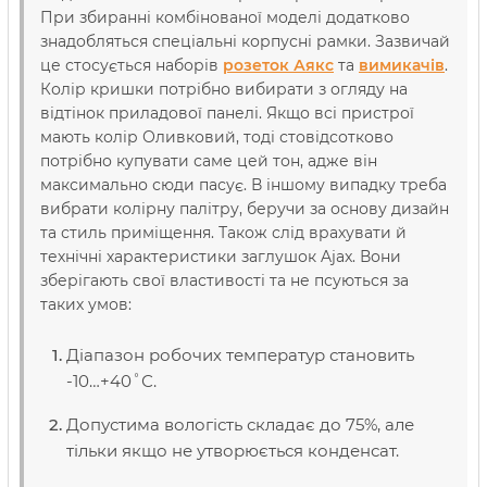
При збиранні комбінованої моделі додатково
знадобляться спеціальні корпусні рамки. Зазвичай
це стосується наборів
розеток Аякс
та
вимикачів
.
Колір кришки потрібно вибирати з огляду на
відтінок приладової панелі. Якщо всі пристрої
мають колір Оливковий, тоді стовідсотково
потрібно купувати саме цей тон, адже він
максимально сюди пасує. В іншому випадку треба
вибрати колірну палітру, беручи за основу дизайн
та стиль приміщення. Також слід врахувати й
технічні характеристики заглушок Ajax. Вони
зберігають свої властивості та не псуються за
таких умов:
Діапазон робочих температур становить
-10…+40˚С.
Допустима вологість складає до 75%, але
тільки якщо не утворюється конденсат.