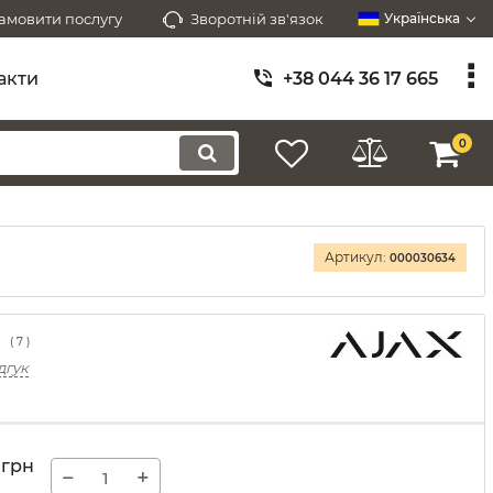
амовити послугу
Зворотній зв'язок
Українська
акти
+38 044 36 17 665
0
Артикул:
000030634
(
7
)
дгук
грн
−
+