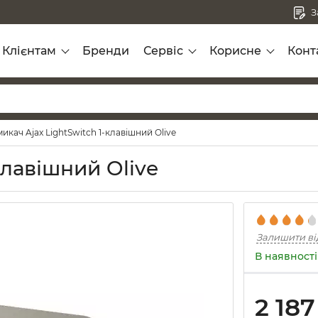
З
Клієнтам
Бренди
Сервіс
Корисне
Конт
икач Ajax LightSwitch 1-клавішний Olive
клавішний Olive
Залишити ві
В наявності
2 187