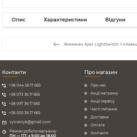
Опис
Характеристики
Відгуки
Вимикач Ajax LightSwitch 1-клаві
Контакти
Про магазин
+38 044 36 17 665
Про нас
Акції магазину
+38 073 36 17 665
Акції сервісу
+38 097 36 17 665
Часті питання
+38 050 36 17 665
Доставка
vytratnyk@gmail.com
Оплата
Режим роботи магазину:
Контакти
ПН — ПТ: з 9:00 до 18:00