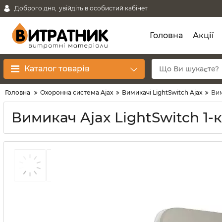
Доброго дня,
увійдіть в особистий кабінет
Головна
Акції
Каталог товарів
Головна
Охоронна система Ajax
Вимикачі LightSwitch Ajax
Вим
Вимикач Ajax LightSwitch 1-