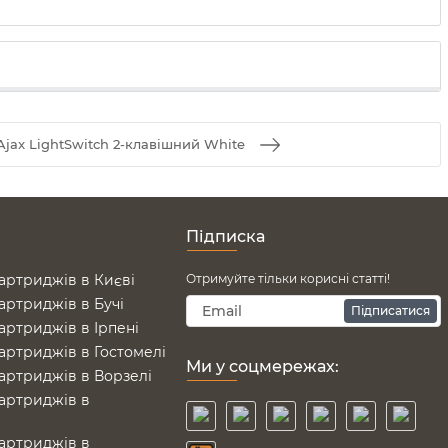
jax LightSwitch 2-клавішний White
Підписка
артриджів в Києві
Отримуйте тільки корисні статті!
артриджів в Бучі
Підписатися
артриджів в Ірпені
артриджів в Гостомелі
Ми у соцмережах:
артриджів в Ворзелі
артриджів в
е
артриджів в