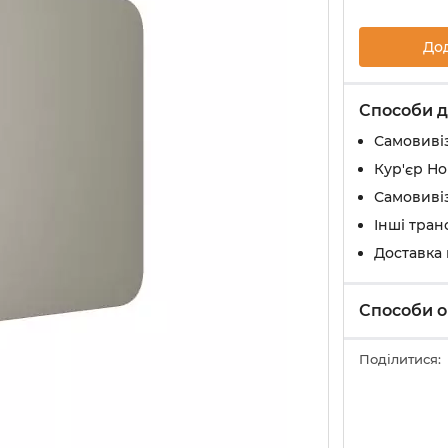
До
Способи д
Самовивіз
Кур'єр Н
Самовивіз
Інші тран
Доставка
Способи о
Поділитися: