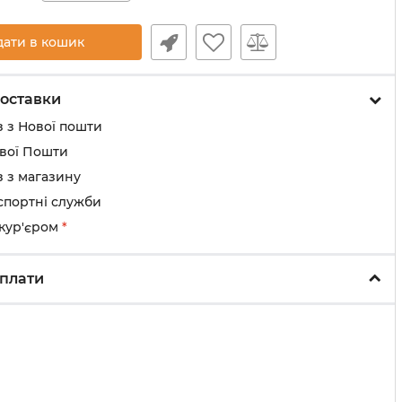
дати в кошик
оставки
 з Нової пошти
ової Пошти
 з магазину
спортні служби
 кур'єром
*
плати