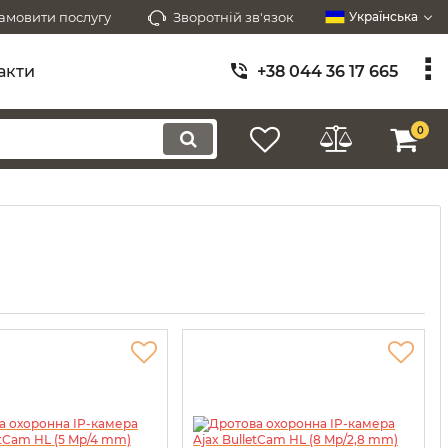
амовити послугу
Зворотній зв'язок
Українська
акти
+38 044 36 17 665
0