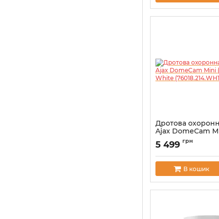
Дротова охоронн
Ajax DomeCam Min
mm) White (76018
грн
5 499
Артикул:
000039319
В кошик