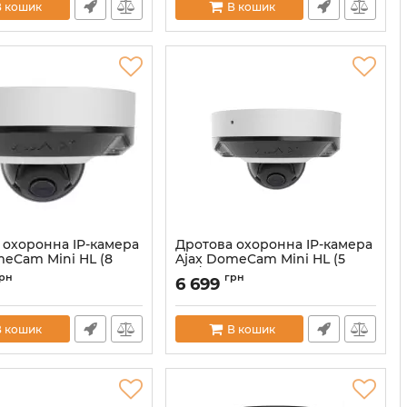
В кошик
В кошик
00053543
 охоронна IP-камера
Дротова охоронна IP-камера
meCam Mini HL (8
Ajax DomeCam Mini HL (5
) White
Mp/2,8 mm) White
рн
грн
6 699
214.WH1)
(126269.214.WH1)
00059528
Артикул:
000059522
В кошик
В кошик