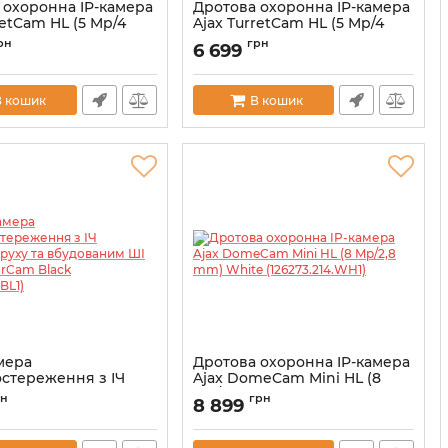
 охоронна IP-камера
Дротова охоронна IP-камера
letCam HL (5 Mp/4
Ajax TurretCam HL (5 Mp/4
e (126255.217.WH1)
mm) White (126263.197.WH1)
рн
грн
6 699
00059508
Артикул:
000059516
В кошик
В кошик
мера
Дротова охоронна IP-камера
остереження з ІЧ
Ajax DomeCam Mini HL (8
 руху та
Mp/2,8 mm) White
рн
грн
8 899
ним ШІ Ajax
(126273.214.WH1)
am Black
Артикул:
000059526
03.BL1)