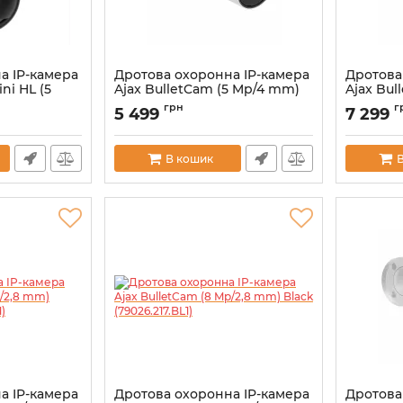
а IP-камера
Дротова охоронна IP-камера
Дротова
ni HL (5
Ajax BulletCam (5 Mp/4 mm)
Ajax Bul
k
White (79029.217.WH1)
White (7
грн
г
5 499
7 299
Артикул:
000039296
Артикул:
0
В кошик
а IP-камера
Дротова охоронна IP-камера
Дротова