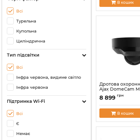
В кошик
Всі
Турельна
Купольна
Циліндрична
Тип підсвітки
Всі
Інфра червона, видиме світло
Дротова охоронн
Інфра червона
Ajax DomeCam Mi
Mp/4 mm) Black
грн
8 899
(126274.214.BL1)
Підтримка Wi-Fi
Артикул:
000059529
В кошик
Всі
Є
Немає