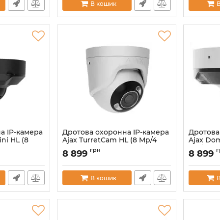
В кошик
Артикул:
000053542
Артикул:
0
а IP-камера
Дротова охоронна IP-камера
Дротова
ni HL (8
Ajax TurretCam HL (8 Mp/4
Ajax Do
mm) White (126267.197.WH1)
Mp/4 mm
грн
г
8 899
8 899
(126275.
Артикул:
000059520
Артикул:
0
В кошик