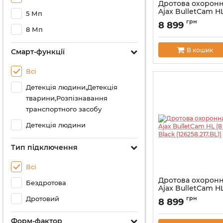
Дротова охоронн
Ajax BulletCam HL
5 Мп
mm) White (12625
грн
8 899
8 Мп
Артикул:
000059512
В кошик
Смарт-функції
Всі
Детекція людини,Детекція
тварини,Розпізнавання
транспортного засобу
Детекція людини
Тип підключення
Всі
Дротова охоронн
Бездротова
Ajax BulletCam HL
mm) Black (126258
Дротовий
грн
8 899
Артикул:
000059513
Форм-фактор