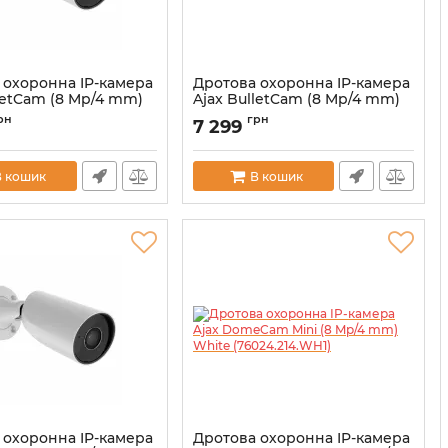
 охоронна IP-камера
Дротова охоронна IP-камера
letCam (8 Mp/4 mm)
Ajax BulletCam (8 Mp/4 mm)
9031.217.WH1)
Black (79027.217.BL1)
рн
грн
7 299
00039301
Артикул:
000039302
В кошик
В кошик
 охоронна IP-камера
Дротова охоронна IP-камера