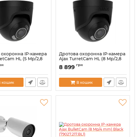
 охоронна IP-камера
Дротова охоронна IP-камера
retCam HL (5 Mp/2,8
Ajax TurretCam HL (8 Mp/2,8
k (126260.197.BL1)
mm) Black (126264.197.BL1)
рн
грн
8 899
00059515
Артикул:
000059519
В кошик
В кошик