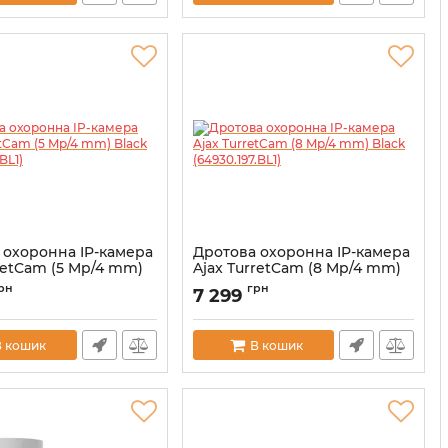
 охоронна IP-камера
Дротова охоронна IP-камера
retCam (5 Mp/4 mm)
Ajax TurretCam (8 Mp/4 mm)
926.197.BL1)
Black (64930.197.BL1)
рн
грн
7 299
00039311
Артикул:
000039326
В кошик
В кошик