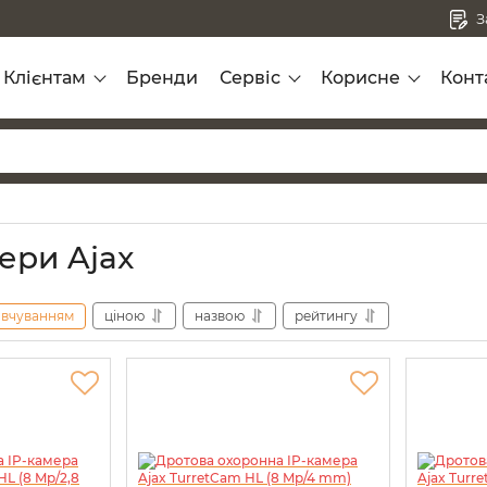
З
Клієнтам
Бренди
Сервіс
Корисне
Конт
ери Ajax
овчуванням
ціною
назвою
рейтингу