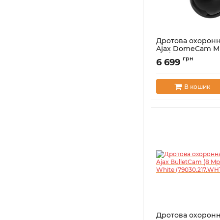
Дротова охоронн
Ajax DomeCam Mi
Mp/2,8 mm) Blac
грн
6 699
(126268.214.BL1)
Артикул:
000059523
В кошик
Дротова охоронн