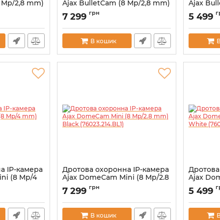
8 Mp/2,8 mm)
Ajax BulletCam (8 Mp/2,8 mm)
Ajax Bul
WH1)
Black (79026.217.BL1)
White (7
грн
г
7 299
5 499
Артикул:
000039300
Артикул:
0
В кошик
а IP-камера
Дротова охоронна IP-камера
Дротова
ni (8 Mp/4
Ajax DomeCam Mini (8 Mp/2.8
Ajax Do
214.BL1)
mm) Black (76023.214.BL1)
mm) Whit
грн
г
7 299
5 499
Артикул:
000039328
Артикул:
0
В кошик