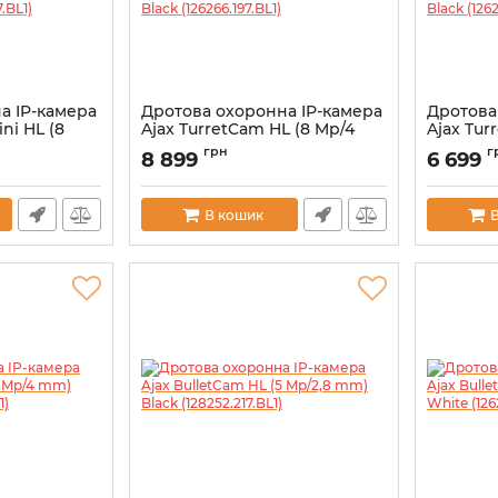
а IP-камера
Дротова охоронна IP-камера
Дротова
ni HL (8
Ajax TurretCam HL (8 Mp/4
Ajax Tur
k
mm) Black (126266.197.BL1)
mm) Blac
грн
г
8 899
6 699
Артикул:
000059521
Артикул:
0
В кошик