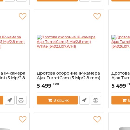
а IP-камера
Дротова охоронна IP-камера
Дротова
i (5 Mp/2.8
Ajax TurretCam (5 Mp/2.8 mm)
Ajax Tur
.214.WH1)
White (64923.197.WH1)
Black (64
грн
г
5 499
5 499
Артикул:
000039304
Артикул:
0
В кошик