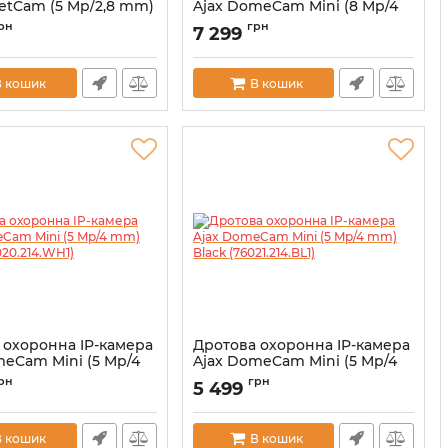
letCam (5 Mp/2,8 mm)
Ajax DomeCam Mini (8 Mp/4
9028.217.WH1)
mm) White (76024.214.WH1)
рн
грн
7 299
00039294
Артикул:
000039329
В кошик
В кошик
 охоронна IP-камера
Дротова охоронна IP-камера
meCam Mini (5 Mp/4
Ajax DomeCam Mini (5 Mp/4
e (76020.214.WH1)
mm) Black (76021.214.BL1)
рн
грн
5 499
00039321
Артикул:
000039322
В кошик
В кошик