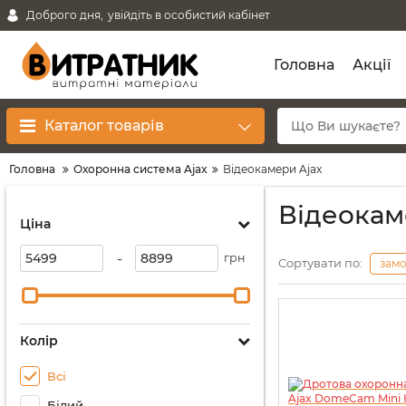
Доброго дня,
увійдіть в особистий кабінет
Головна
Акції
Каталог товарів
Головна
Охоронна система Ajax
Відеокамери Ajax
Відеокам
Ціна
-
грн
Сортувати по:
зам
Колір
Всі
Білий