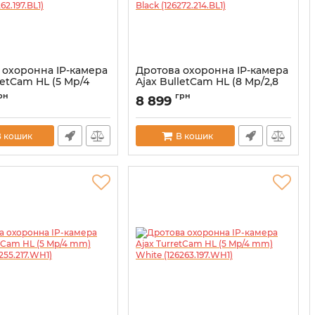
 охоронна IP-камера
Дротова охоронна IP-камера
retCam HL (5 Mp/4
Ajax BulletCam HL (8 Mp/2,8
k (126262.197.BL1)
mm) Black (126272.214.BL1)
рн
грн
8 899
00059517
Артикул:
000059511
В кошик
В кошик