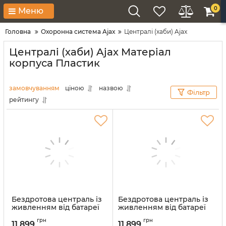
0
Меню
Головна
Охоронна система Ajax
Централі (хаби) Ajax
Централі (хаби) Ajax Матеріал
корпуса Пластик
замовчуванням
ціною
назвою
Фільтр
рейтингу
Бездротова централь із
Бездротова централь із
живленням від батареї
живленням від батареї
Ajax Hub BP Jeweller
Ajax Hub BP Jeweller
грн
грн
Black (93602.263.BL1)
White (93601.263.WH1)
11 899
11 899