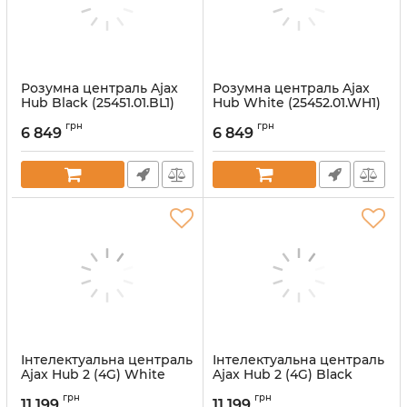
Розумна централь Ajax
Розумна централь Ajax
Hub Black (25451.01.BL1)
Hub White (25452.01.WH1)
Артикул:
000002440
Артикул:
000001145
грн
грн
6 849
6 849
Інтелектуальна централь
Інтелектуальна централь
Ajax Hub 2 (4G) White
Ajax Hub 2 (4G) Black
(38873.108.WH1)
(38872.108.BL1)
грн
грн
11 199
11 199
Артикул:
000026662
Артикул:
000026661