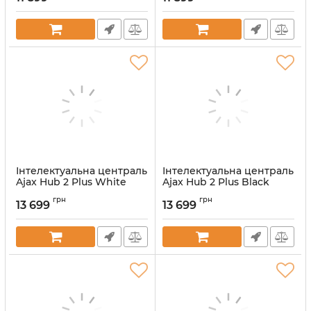
Артикул:
000050628
Артикул:
000050627
Інтелектуальна централь
Інтелектуальна централь
Ajax Hub 2 Plus White
Ajax Hub 2 Plus Black
(25450.40.WH1)
(25449.40.BL1)
грн
грн
13 699
13 699
Артикул:
000018791
Артикул:
000018790