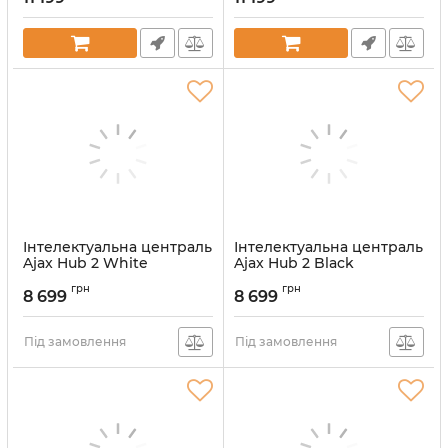
Інтелектуальна централь
Інтелектуальна централь
Ajax Hub 2 White
Ajax Hub 2 Black
(25447.40.WH1)
(25445.40.BL1)
грн
грн
8 699
8 699
Артикул:
000015024
Артикул:
000015393
Під замовлення
Під замовлення