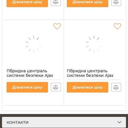
Дізнатися ціну
Дізнатися ціну
Артикул:
000027181
Артикул:
000027182
Гібридна централь
Гібридна централь
системи безпеки Ajax
системи безпеки Ajax
FIBRA Hub Hybrid (4G)
FIBRA Hub Hybrid (4G)
White
Black
Дізнатися ціну
Дізнатися ціну
Артикул:
000032045
Артикул:
000032046
КОНТАКТИ