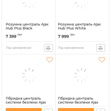
Розумна централь Ajax
Розумна централь Ajax
Hub Plus Black
Hub Plus White
(25453.01.BL1)
Артикул:
000010642
грн
грн
7 399
7 999
Артикул:
000012233
Під замовлення
Під замовлення
Гібридна централь
Гібридна централь
системи безпеки Ajax
системи безпеки Ajax
FIBRA Hub Hybrid (2G)
FIBRA Hub Hybrid (2G)
Black (34897.111.BL1)
White (34896.111.WH1)