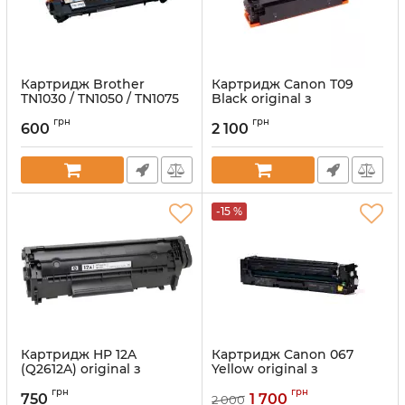
Картридж Brother
Картридж Canon T09
TN1030 / TN1050 / TN1075
Black original з
original з заправкою
заправкою першохід
грн
грн
першохід
600
2 100
Артикул:
vost3020C006
Артикул:
vostTN-1030
-15 %
Картридж HP 12A
Картридж Canon 067
(Q2612A) original з
Yellow original з
заправкою першохід
заправкою першохід
грн
грн
750
1 700
2 000
Артикул:
vostHP12A
Артикул:
vost5102C002Y