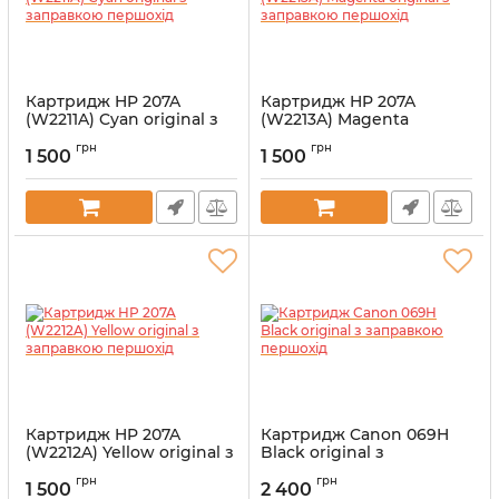
Картридж HP 207A
Картридж HP 207A
(W2211A) Cyan original з
(W2213A) Magenta
заправкою першохід
original з заправкою
грн
грн
першохід
1 500
1 500
Артикул:
vostW2211Ac
Артикул:
vostW2213Am
Картридж HP 207A
Картридж Canon 069H
(W2212A) Yellow original з
Black original з
заправкою першохід
заправкою першохід
грн
грн
1 500
2 400
Артикул:
vostW2212Ay
Артикул:
vost069H