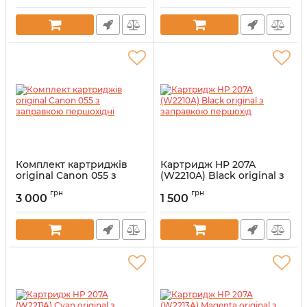
Комплект картриджів
Картридж HP 207A
original Canon 055 з
(W2210A) Black original з
заправкою першохідні
заправкою першохід
грн
грн
3 000
1 500
Артикул:
Can055
Артикул:
vostW2210Ab