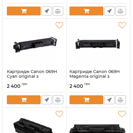
Картридж Canon 069H
Картридж Canon 069H
Cyan original з
Magenta original з
заправкою першохід
заправкою першохід
грн
грн
2 400
2 400
Артикул:
vost069HC
Артикул:
vost069HM