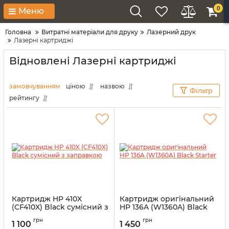
0
Меню
Головна
Витратні матеріали для друку
Лазерний друк
Лазерні картриджі
Відновлені Лазерні картриджі
замовчуванням
ціною
назвою
Фільтр
рейтингу
Картридж HP 410X
Картридж оригінальний
(CF410X) Black сумісний з
HP 136A (W1360A) Black
заправкою
Starter
грн
грн
1 100
1 450
Артикул:
SumHP410X
Артикул:
vostST-136A