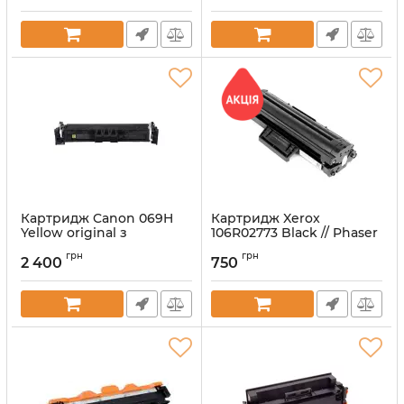
Артикул:
vost106R02773
Картридж Canon 069H
Картридж Xerox
Yellow original з
106R02773 Black // Phaser
заправкою першохід
3020, WC 3025 сумісний з
грн
грн
заправкою першохід
2 400
750
Артикул:
vost069HY
Артикул:
vostsym-X3020-WC3025