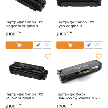
Картридж Canon T09
Картридж Canon T09
Magenta original з
Cyan original з
заправкою першохід
заправкою першохід
грн
грн
2 100
2 100
Артикул:
vost3018C006
Артикул:
vost3019С006
Картридж Canon T09
Картридж Xerox
Yellow original з
106R02773 // Phaser 3020,
заправкою першохід
WC3025 Black original з
грн
грн
заправкою першохід
2 100
1 700
Артикул:
vost3017C006