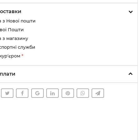
оставки
 з Нової пошти
ової Пошти
 з магазину
спортні служби
 кур'єром
*
плати