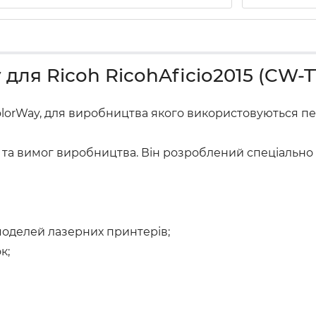
для Ricoh RicohAficio2015 (CW-T
olorWay, для виробництва якого використовуються пер
та вимог виробництва. Він розроблений спеціально дл
моделей лазерних принтерів;
к;