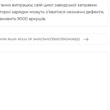
ганно випрацює свій цикл заводської заправки.
вторні зарядки можуть з’явитися незначні дефекти,
тановить 9000 аркушів.
N Ricoh Aficio SP 3400/3410/3500/3510/406522