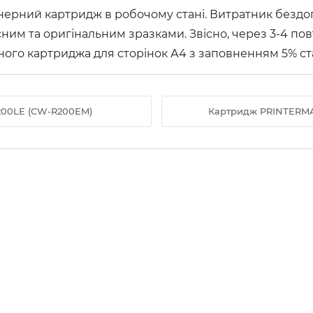
нерний картридж в робочому стані. Витратник бездо
ним та оригінальним зразками. Звісно, через 3-4 по
існого картриджа для сторінок А4 з заповненням 5% с
200LE (CW-R200EM)
Картридж PRINTERMAYI