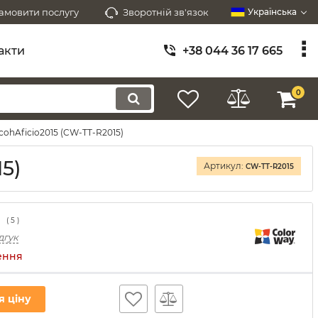
амовити послугу
Зворотній зв'язок
Українська
акти
+38 044 36 17 665
0
cohAficio2015 (CW-TT-R2015)
5)
Артикул:
CW-TT-R2015
(
5
)
дгук
ення
я ціну