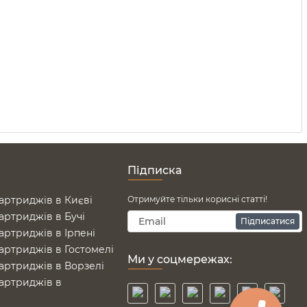
Підписка
артриджів в Києві
Отримуйте тільки корисні статті!
артриджів в Бучі
Підписатися
артриджів в Ірпені
артриджів в Гостомелі
Ми у соцмережах:
артриджів в Ворзелі
артриджів в
е