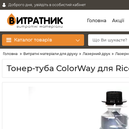
Доброго дня,
увійдіть в особистий кабінет
Головна
Акції
Каталог товарів
Головна
Витратні матеріали для друку
Лазерний друк
Лазерн
Тонер-туба ColorWay для Ric