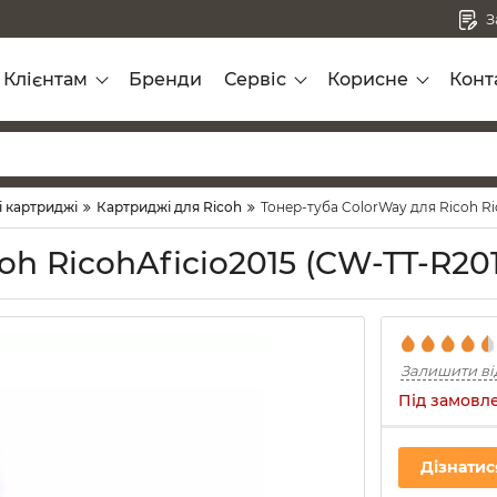
З
Клієнтам
Бренди
Сервіс
Корисне
Конт
і картриджі
Картриджі для Ricoh
Тонер-туба ColorWay для Ricoh Ri
oh RicohAficio2015 (CW-TT-R201
Залишити ві
Під замовл
Дізнатис