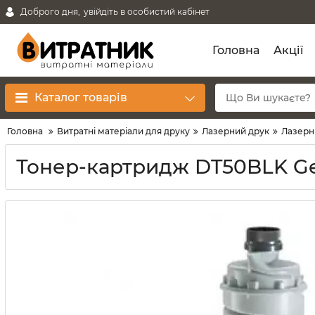
Доброго дня,
увійдіть в особистий кабінет
Головна
Акції
Каталог товарів
Головна
Витратні матеріали для друку
Лазерний друк
Лазерн
Тонер-картридж DT50BLK Gest