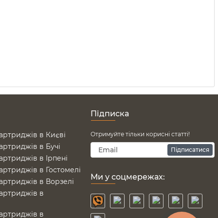
Підписка
артриджів в Києві
Отримуйте тільки корисні статті!
артриджів в Бучі
Підписатися
артриджів в Ірпені
артриджів в Гостомелі
Ми у соцмережах:
артриджів в Ворзелі
артриджів в
е
артриджів в