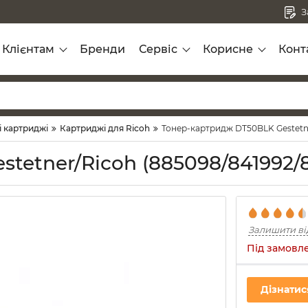
З
Клієнтам
Бренди
Сервіс
Корисне
Конт
і картриджі
Картриджі для Ricoh
Тонер-картридж DT50BLK Gestetne
etner/Ricoh (885098/841992/8
Залишити ві
Під замовл
Дізнатис