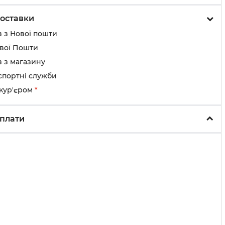
оставки
 з Нової пошти
ової Пошти
 з магазину
спортні служби
 кур'єром
*
плати