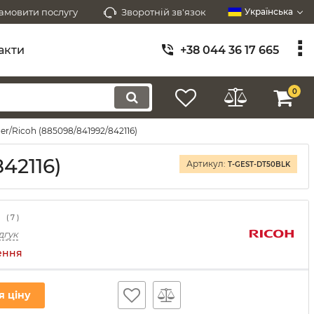
амовити послугу
Зворотній зв'язок
Українська
акти
+38 044 36 17 665
0
r/Ricoh (885098/841992/842116)
42116)
Артикул:
T-GEST-DT50BLK
(
7
)
дгук
ення
я ціну