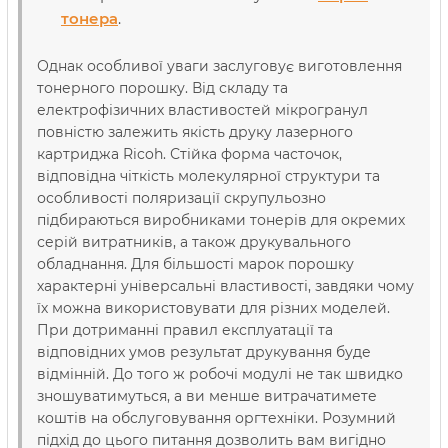
тонера
.
Однак особливої уваги заслуговує виготовлення
тонерного порошку. Від складу та
електрофізичних властивостей мікрогранул
повністю залежить якість друку лазерного
картриджа Ricoh. Стійка форма часточок,
відповідна чіткість молекулярної структури та
особливості поляризації скрупульозно
підбираються виробниками тонерів для окремих
серій витратників, а також друкувального
обладнання. Для більшості марок порошку
характерні універсальні властивості, завдяки чому
їх можна використовувати для різних моделей.
При дотриманні правил експлуатації та
відповідних умов результат друкування буде
відмінній. До того ж робочі модулі не так швидко
зношуватимуться, а ви менше витрачатимете
коштів на обслуговування оргтехніки. Розумний
підхід до цього питання дозволить вам вигідно