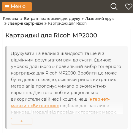
Меню
Головна
Витратні матеріали для друку
Лазерний друк
Лазерні картриджі
Картриджі для Ricoh
Картриджі для Ricoh MP2000
Друкувати на великій швидкості та ще й з
відмінним результатом вам до снаги. Єдиною
умовою для цього є правильний вибір тонерного
картриджа для Ricoh MP2000. Зробити це може
бути доволі складно, оскільки ринок витратних
матеріалів пропонує чимало різноманітних
варіантів. Для того щоб ви раціонально
використали свій час і кошти, наш
інтернет-
магазин «Витратник»
підібрав для вас лише
найкращі моделі від провідних торгових марок.
Кожний пристрій досконально перевірений на
+
герметичність та сумісність нашими сервіс-
інженерами, аби ви могли користуватися офісною