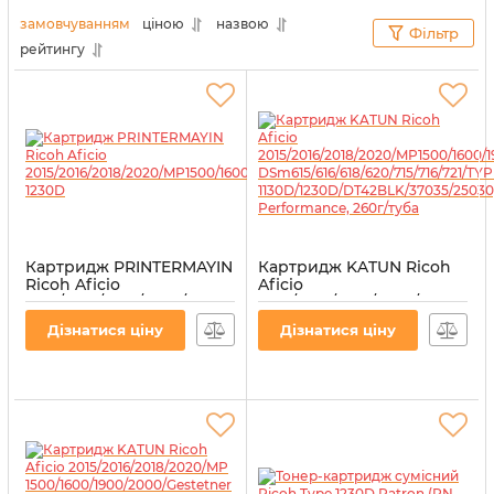
технікою тільки із задоволенням.
замовчуванням
ціною
назвою
Фільтр
рейтингу
Картридж PRINTERMAYIN
Картридж KATUN Ricoh
Ricoh Aficio
Aficio
2015/2016/2018/2020/MP1500/1600/1900/2000,
2015/2016/2018/2020/MP1500/
1230D
DSm615/616/618/620/715/716/7
Дізнатися ціну
Дізнатися ціну
1130D/1230D/DT42BLK/37035/2
Артикул:
PT1230D
Performance, 260г/туба
Артикул:
37035