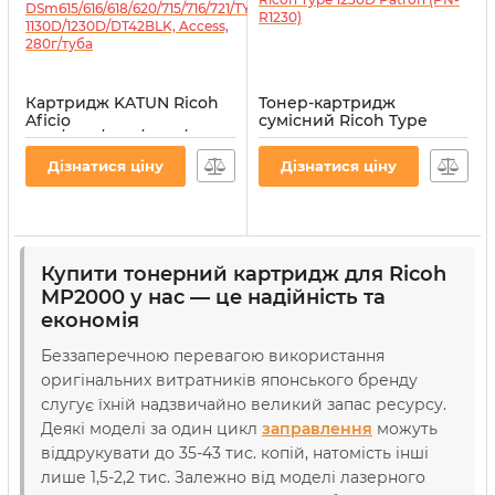
Картридж KATUN Ricoh
Тонер-картридж
Aficio
сумісний Ricoh Type
2015/2016/2018/2020/MP
1230D Patron (PN-R1230)
1500/1600/1900/2000/Gestetner
Артикул:
PN-R1230
Дізнатися ціну
Дізнатися ціну
DSm615/616/618/620/715/716/721/TYPE
1130D/1230D/DT42BLK,
Access, 280г/туба
Артикул:
44056
Купити тонерний картридж для Ricoh
MP2000 у нас — це надійність та
економія
Беззаперечною перевагою використання
оригінальних витратників японського бренду
слугує їхній надзвичайно великий запас ресурсу.
Деякі моделі за один цикл
заправлення
можуть
віддрукувати до 35-43 тис. копій, натомість інші
лише 1,5-2,2 тис. Залежно від моделі лазерного