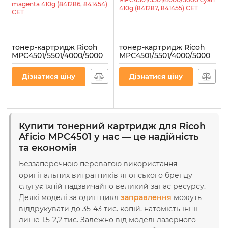
тонер-картридж Ricoh
тонер-картридж Ricoh
MPC4501/5501/4000/5000
MPC4501/5501/4000/5000
magenta 410g (841286,
cyan 410g (841287, 841455)
841454) CET
CET
Дізнатися ціну
Дізнатися ціну
Артикул:
CET6441U
Артикул:
CET6440U
Купити тонерний картридж для Ricoh
Aficio MPC4501 у нас — це надійність
та економія
Беззаперечною перевагою використання
оригінальних витратників японського бренду
слугує їхній надзвичайно великий запас ресурсу.
Деякі моделі за один цикл
заправлення
можуть
віддрукувати до 35-43 тис. копій, натомість інші
лише 1,5-2,2 тис. Залежно від моделі лазерного