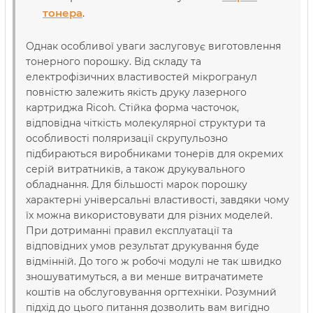
тонера
.
Однак особливої уваги заслуговує виготовлення
тонерного порошку. Від складу та
електрофізичних властивостей мікрогранул
повністю залежить якість друку лазерного
картриджа Ricoh. Стійка форма часточок,
відповідна чіткість молекулярної структури та
особливості поляризації скрупульозно
підбираються виробниками тонерів для окремих
серій витратників, а також друкувального
обладнання. Для більшості марок порошку
характерні універсальні властивості, завдяки чому
їх можна використовувати для різних моделей.
При дотриманні правил експлуатації та
відповідних умов результат друкування буде
відмінній. До того ж робочі модулі не так швидко
зношуватимуться, а ви менше витрачатимете
коштів на обслуговування оргтехніки. Розумний
підхід до цього питання дозволить вам вигідно