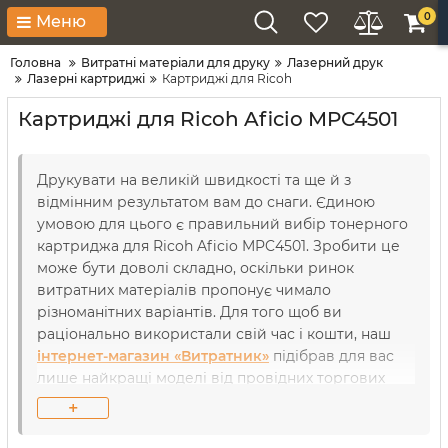
0
Меню
Головна
Витратні матеріали для друку
Лазерний друк
Лазерні картриджі
Картриджі для Ricoh
Картриджі для Ricoh Aficio MPC4501
Друкувати на великій швидкості та ще й з
відмінним результатом вам до снаги. Єдиною
умовою для цього є правильний вибір тонерного
картриджа для Ricoh Aficio MPC4501. Зробити це
може бути доволі складно, оскільки ринок
витратних матеріалів пропонує чимало
різноманітних варіантів. Для того щоб ви
раціонально використали свій час і кошти, наш
інтернет-магазин «Витратник»
підібрав для вас
лише найкращі моделі від провідних торгових
марок. Кожний пристрій досконально
+
перевірений на герметичність та сумісність
нашими сервіс-інженерами, аби ви могли