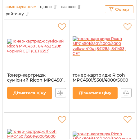
користуватися офісною технікою тільки із
замовчуванням
ціною
назвою
Фільтр
задоволенням.
рейтингу
Тонер-картридж
тонер-картридж Ricoh
сумісний Ricoh MPC4501,
MPC4501/5501/4000/5000
841452 520г, чорний CET
yellow 410g (841285,
(CET6353)
841453) CET
Дізнатися ціну
Дізнатися ціну
Артикул:
CET6353
Артикул:
CET6443U