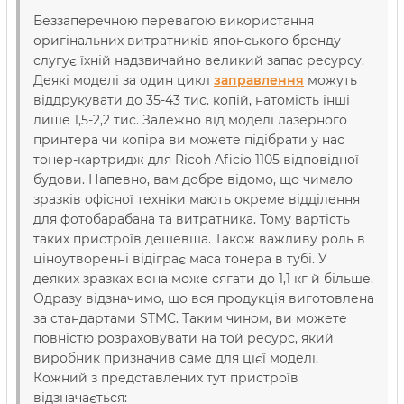
Беззаперечною перевагою використання
оригінальних витратників японського бренду
слугує їхній надзвичайно великий запас ресурсу.
Деякі моделі за один цикл
заправлення
можуть
віддрукувати до 35-43 тис. копій, натомість інші
лише 1,5-2,2 тис. Залежно від моделі лазерного
принтера чи копіра ви можете підібрати у нас
тонер-картридж для Ricoh Aficio 1105 відповідної
будови. Напевно, вам добре відомо, що чимало
зразків офісної техніки мають окреме відділення
для фотобарабана та витратника. Тому вартість
таких пристроїв дешевша. Також важливу роль в
ціноутворенні відіграє маса тонера в тубі. У
деяких зразках вона може сягати до 1,1 кг й більше.
Одразу відзначимо, що вся продукція виготовлена
за стандартами STMC. Таким чином, ви можете
повністю розраховувати на той ресурс, який
виробник призначив саме для цієї моделі.
Кожний з представлених тут пристроїв
відзначається: