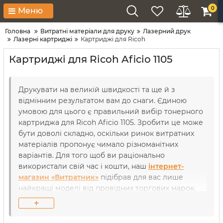
0
Меню
Головна
Витратні матеріали для друку
Лазерний друк
Лазерні картриджі
Картриджі для Ricoh
Картриджі для Ricoh Aficio 1105
Друкувати на великій швидкості та ще й з
відмінним результатом вам до снаги. Єдиною
умовою для цього є правильний вибір тонерного
картриджа для Ricoh Aficio 1105. Зробити це може
бути доволі складно, оскільки ринок витратних
матеріалів пропонує чимало різноманітних
варіантів. Для того щоб ви раціонально
використали свій час і кошти, наш
інтернет-
магазин «Витратник»
підібрав для вас лише
найкращі моделі від провідних торгових марок.
Кожний пристрій досконально перевірений на
+
герметичність та сумісність нашими сервіс-
інженерами, аби ви могли користуватися офісною