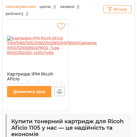
технікою тільки із задоволенням.
замовчуванням
ціною
назвою
Фільтр
рейтингу
Картридж IPM Ricoh
Aficio
1050/1085/1105/2090/2105/850/MP9000/Gestetner
10512/32105/8502/9002,
Дізнатися ціну
Type 8105D/8205D, 1430г/
туба
Артикул:
TKR18
Купити тонерний картридж для Ricoh
Aficio 1105 у нас — це надійність та
економія