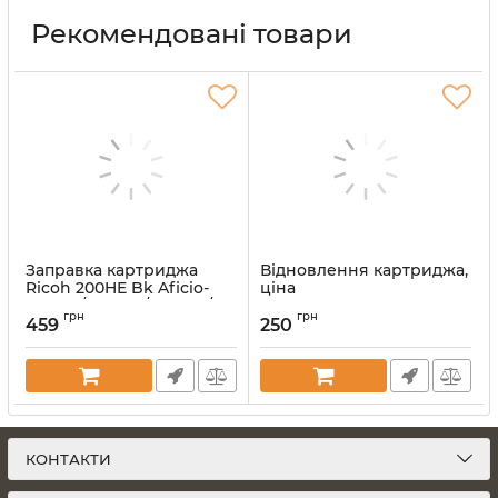
Рекомендовані товари
Заправка картриджа
Відновлення картриджа,
Ricoh 200HE Bk Aficio-
ціна
SP200 / SP202 / SP203 /
Артикул:
vost-kart
грн
грн
SP210 / SP212
459
250
Артикул:
ZK-407262
КОНТАКТИ