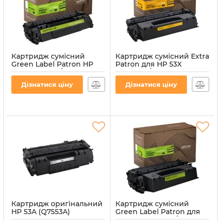
Картридж сумісний
Картридж сумісний Extra
Green Label Patron HP
Patron для HP 53X
53A (Q7553A) / Canon 715
(Q7553X) / Canon 715H
Black
Black
Дізнатися ціну
Дізнатися ціну
Артикул:
PN-53AGL
Артикул:
PN-53XR
Картридж оригінальний
Картридж сумісний
HP 53A (Q7553A)
Green Label Patron для
порожній (Empty Virgin)
HP 53X (Q7553X) / Canon