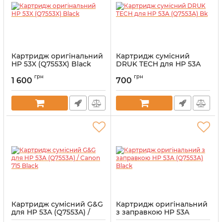
Картридж оригінальний
Картридж сумісний
HP 53X (Q7553X) Black
DRUK TECH для HP 53A
(Q7553A) Bk
Артикул:
Q7553X
грн
грн
1 600
700
Артикул:
DTH7553A
Картридж сумісний G&G
Картридж оригінальний
для HP 53A (Q7553A) /
з заправкою HP 53A
Canon 715 Black
(Q7553A) Black