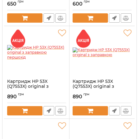
грн
грн
650
600
Артикул:
EV-Q7553X
Артикул:
EV-Q7553A
Картридж HP 53X
Картридж HP 53X
(Q7553X) original з
(Q7553X) original з
заправкою першохід
заправкою
грн
грн
890
890
Артикул:
vostQ7553X-ZK
Артикул:
BH-Q7553X