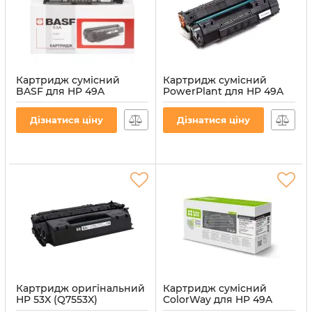
Картридж сумісний
Картридж сумісний
BASF для HP 49A
PowerPlant для HP 49A
(Q5949A), HP 53A
(Q5949A), HP 53A
(Q7553A) / Canon 708,
(Q7553A) / Canon 708,
Дізнатися ціну
Дізнатися ціну
Canon 715
Canon 715
Артикул:
BASF-KT-Q7553A
Артикул:
PP-Q5949A
Картридж оригінальний
Картридж сумісний
HP 53X (Q7553X)
ColorWay для HP 49A
порожній (Empty Virgin)
(Q5949A), HP 53A