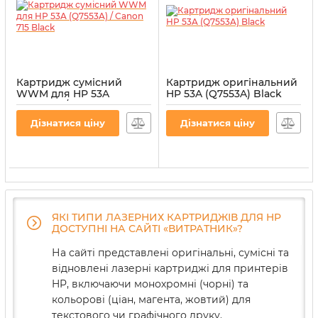
Картридж сумісний
Картридж оригінальний
WWM для HP 53A
HP 53A (Q7553A) Black
(Q7553A) / Canon 715
Артикул:
CT-HP-Q7553A
Black
Дізнатися ціну
Дізнатися ціну
Артикул:
LC27N
ЯКІ ТИПИ ЛАЗЕРНИХ КАРТРИДЖІВ ДЛЯ HP
ДОСТУПНІ НА САЙТІ «ВИТРАТНИК»?
На сайті представлені оригінальні, сумісні та
відновлені лазерні картриджі для принтерів
HP, включаючи монохромні (чорні) та
кольорові (ціан, магента, жовтий) для
текстового чи графічного друку.