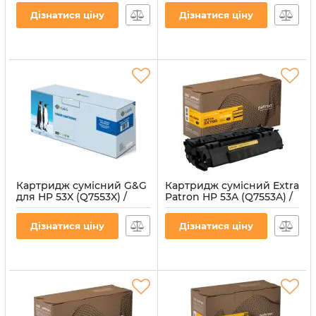
Артикул:
G&G-Q7553A
Артикул:
vostQ7553A
Дізнатися ціну
Дізнатися ціну
Картридж сумісний G&G
Картридж сумісний Extra
для HP 53X (Q7553X) /
Patron HP 53A (Q7553A) /
Canon 715H Black
Canon 715 Black
Артикул:
G&G-Q7553X
Артикул:
PN-53AR
Дізнатися ціну
Дізнатися ціну