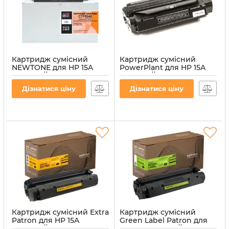
Картридж сумісний
Картридж сумісний
NEWTONE для HP 15A
PowerPlant для HP 15A
(C7115A) // Canon EP-25
(C7115A) // Canon EP-25
Black
Black
Дізнатися ціну
Дізнатися ціну
Артикул:
C7115AE
Артикул:
PP-15A
Картридж сумісний Extra
Картридж сумісний
Patron для HP 15A
Green Label Patron для
(C7115A) // Canon EP-25
HP 15A (C7115A) // Canon