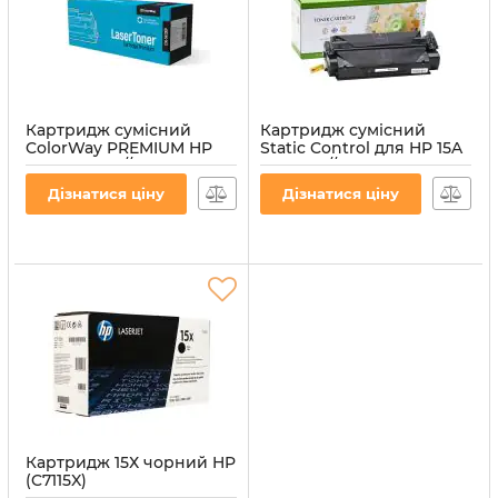
Картридж сумісний
Картридж сумісний
ColorWay PREMIUM HP
Static Control для HP 15A
15A (C7115A) // Canon EP-
(C7115A) // Canon EP-25
25 Black
Black
Дізнатися ціну
Дізнатися ціну
Артикул:
CW-H7115P
Артикул:
002-01-S2613AU
Картридж 15Х чорний HP
(C7115X)