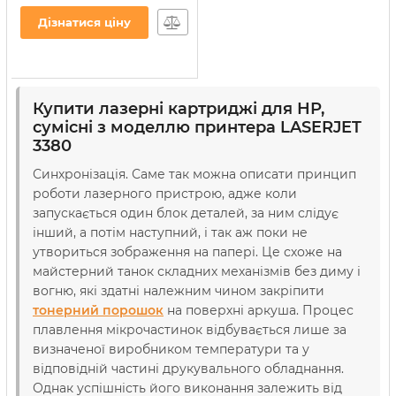
Артикул:
CT-HP-C7115X
Дізнатися ціну
Купити лазерні картриджі для НР,
сумісні з моделлю принтера LASERJET
3380
Синхронізація. Саме так можна описати принцип
роботи лазерного пристрою, адже коли
запускається один блок деталей, за ним слідує
інший, а потім наступний, і так аж поки не
утвориться зображення на папері. Це схоже на
майстерний танок складних механізмів без диму і
вогню, які здатні належним чином закріпити
тонерний порошок
на поверхні аркуша. Процес
плавлення мікрочастинок відбувається лише за
визначеної виробником температури та у
відповідній частині друкувального обладнання.
Однак успішність його виконання залежить від