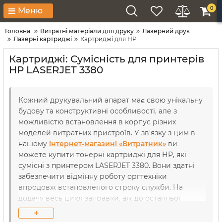
0
Меню
Головна
Витратні матеріали для друку
Лазерний друк
Лазерні картриджі
Картриджі для HP
Картриджі: Сумісність для принтерів
HP LASERJET 3380
Кожний друкувальний апарат має свою унікальну
будову та конструктивні особливості, але з
можливістю встановлення в корпус різних
моделей витратних пристроїв. У зв'язку з цим в
нашому
інтернет-магазині «Витратник»
ви
можете купити тонерні картриджі для НР, які
сумісні з принтером LASERJET 3380. Вони здатні
забезпечити відмінну роботу оргтехніки
впродовж встановленого строку служби. На
додачу весь цикл заправки, аж до останньої
сторінки, ви будете отримувати лише якісний
+
друк з неймовірною чіткістю та насиченістю