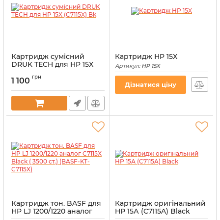
Картридж сумісний
Картридж HP 15X
DRUK TECH для HP 15X
Артикул:
HP 15X
(C7115X) Bk
грн
1 100
Артикул:
DTH7115X
Дізнатися ціну
Картридж тон. BASF для
Картридж оригінальний
HP LJ 1200/1220 аналог
HP 15А (C7115A) Black
C7115X Black ( 3500 ст.)