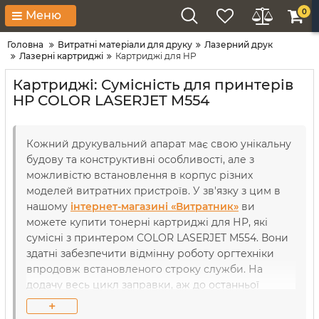
0
Меню
Головна
Витратні матеріали для друку
Лазерний друк
Лазерні картриджі
Картриджі для HP
Картриджі: Сумісність для принтерів
HP COLOR LASERJET M554
Кожний друкувальний апарат має свою унікальну
будову та конструктивні особливості, але з
можливістю встановлення в корпус різних
моделей витратних пристроїв. У зв'язку з цим в
нашому
інтернет-магазині «Витратник»
ви
можете купити тонерні картриджі для НР, які
сумісні з принтером COLOR LASERJET M554. Вони
здатні забезпечити відмінну роботу оргтехніки
впродовж встановленого строку служби. На
додачу весь цикл заправки, аж до останньої
сторінки, ви будете отримувати лише якісний
+
друк з неймовірною чіткістю та насиченістю