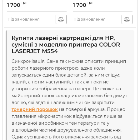
грн
грн
1 700
1 700
Артикул:
vostW2120A
Артикул:
vostW2121A
Під замовлення
Під замовлення
Купити лазерні картриджі для НР,
сумісні з моделлю принтера COLOR
LASERJET M554
Синхронізація. Саме так можна описати принцип
роботи лазерного пристрою, адже коли
запускається один блок деталей, за ним слідує
інший, а потім наступний, і так аж поки не
утвориться зображення на папері. Це схоже на
майстерний танок складних механізмів без диму і
вогню, які здатні належним чином закріпити
тонерний порошок
на поверхні аркуша. Процес
плавлення мікрочастинок відбувається лише за
визначеної виробником температури та у
відповідній частині друкувального обладнання.
Однак успішність його виконання залежить від