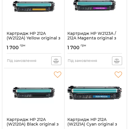
Картридж HP 212A
Картридж HP W2123A /
(W2122A) Yellow original з
212A Magenta original з
заправкою порожній
заправкою першохід
грн
грн
1 700
1 700
Артикул:
vostW2122A
Артикул:
vostW2123A
Під замовлення
Під замовлення
Картридж HP 212A
Картридж HP 212A
(W2120A) Black original з
(W2121A) Cyan original з
заправкою першохід
заправкою порожній