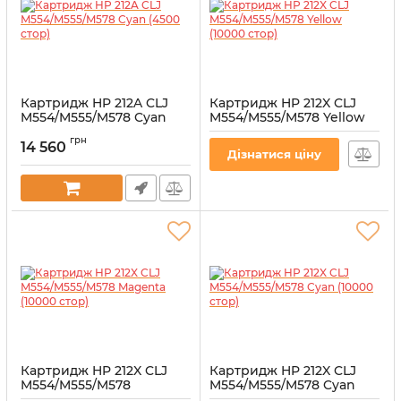
Картридж HP 212A CLJ
Картридж HP 212X CLJ
M554/M555/M578 Cyan
M554/M555/M578 Yellow
(4500 стор)
(10000 стор)
грн
14 560
Артикул:
W2121A
Артикул:
W2122X
Дізнатися ціну
Картридж HP 212X CLJ
Картридж HP 212X CLJ
M554/M555/M578
M554/M555/M578 Cyan
Magenta (10000 стор)
(10000 стор)