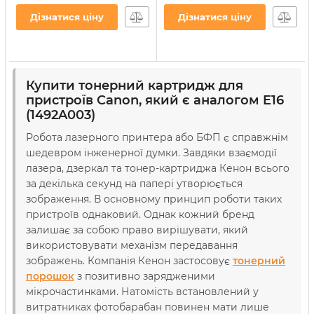
Артикул:
CT-CAN-E16
ст.) (CC08N)
Дізнатися ціну
Дізнатися ціну
Артикул:
CC08N
Купити тонерний картридж для
пристроїв Canon, який є аналогом E16
(1492A003)
Робота лазерного принтера або БФП є справжнім
шедевром інженерної думки. Завдяки взаємодії
лазера, дзеркал та тонер-картриджа Кенон всього
за декілька секунд на папері утворюється
зображення. В основному принцип роботи таких
пристроїв однаковий. Однак кожний бренд
залишає за собою право вирішувати, який
використовувати механізм передавання
зображень. Компанія Кенон застосовує
тонерний
порошок
з позитивно зарядженими
мікрочастинками. Натомість встановлений у
витратниках фотобарабан повинен мати лише