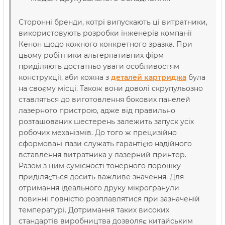
Сторонні бренди, котрі випускають ці витратники,
використовують розробки інженерів компанії
Кенон щодо кожного конкретного зразка. При
цьому робітники альтернативних фірм
приділяють достатньо уваги особливостям
конструкції, аби кожна з
деталей картриджа
була
на своєму місці. Також вони доволі скрупульозно
ставляться до виготовлення бокових панелей
лазерного пристрою, адже від правильно
розташованих шестерень залежить запуск усіх
робочих механізмів. До того ж прецизійно
сформовані пази служать гарантією надійного
вставлення витратника у лазерний принтер.
Разом з цим сумісності тонерного порошку
приділяється досить важливе значення. Для
отримання ідеального друку мікрогранули
повинні повністю розплавлятися при зазначеній
температурі. Дотримання таких високих
стандартів виробництва дозволяє китайським