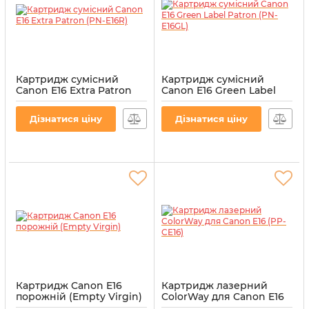
Картридж сумісний
Картридж сумісний
Canon E16 Extra Patron
Canon E16 Green Label
(PN-E16R)
Patron (PN-E16GL)
Артикул:
PN-E16R
Артикул:
PN-E16GL
Дізнатися ціну
Дізнатися ціну
Картридж Canon E16
Картридж лазерний
порожній (Empty Virgin)
ColorWay для Canon E16
(PP-CE16)