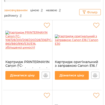
висока якість виконання слугують характерними
ознаками представленої у цьому розділі
замовчуванням
ціною
назвою
Фільтр
продукції.
рейтингу
Картридж PRINTERMAYIN
Картридж оригінальний
Canon FC-
з заправкою Canon E16 /
108/128/200/208/220/228/336/PC-
Canon E30
860/880/890/E30/E16,
Артикул:
vostE16 _E30
Дізнатися ціну
Дізнатися ціну
збільшеної ємності!
Артикул:
PTE-30