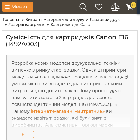
0
Меню
Головна
Витратні матеріали для друку
Лазерний друк
Лазерні картриджі
Картриджі для Canon
Сумісність для картриджів Canon E16
(1492A003)
Розробка нових моделей друкувальної техніки
витісняє з ринку старі зразки. Однак ці принтери
можуть й надалі відмінно працювати, але за однієї
умови, якщо ви знайдете для них оригінальний
витратник, що досить важко. Тому пропонуємо
вам купити лазерний картридж для Canon,
повністю ідентичний моделі E16 (1492A003). В
нашому
інтернет-магазині «Витратник»
ви
знайдете навіть ті зразки, які були зняті з
виробництва. Альтернативні торгові марки
успішно займаються виготовленням аналогічних
+
витратних матеріалів. Відповідність стандартам та