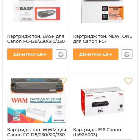
Картридж тон. BASF для
Картридж тон. NEWTONE
Canon FC-128/230/310/330
для Canon FC-
аналог E16 Black ( 2000
128/230/310/330 аналог
ст.) (BASF-KT-E16)
E16 Black ( 3000 ст.)
Дізнатися ціну
Дізнатися ціну
(CC08E)
Артикул:
BASF-KT-E16
Артикул:
CC08E
Картридж тон. WWM для
Картридж E16 Canon
Canon FC-128/230/310/330
(1492A003)
аналог E16 Black ( 2000