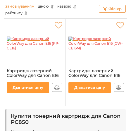
перевіреними постачальниками витратних
замовчуванням
ціною
назвою
Фільтр
матеріалів, ви можете не сумніватися в якості
рейтингу
наших товарів.
Картридж лазерний
Картридж лазерний
ColorWay для Canon E16
ColorWay для Canon E16
(PP-CE16)
(CW-CE16M)
Артикул:
PP-CE16
Артикул:
CW-CE16M
Дізнатися ціну
Дізнатися ціну
Купити тонерний картридж для Canon
PC850