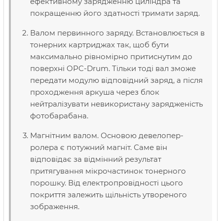
ефективному зарядженню циліндра та
покращенню його здатності тримати заряд.
Валом первинного заряду. Встановлюється в
тонерних картриджах так, щоб бути
максимально рівномірно притиснутим до
поверхні OPC-Drum. Тільки тоді вал зможе
передати модулю відповідний заряд, а після
проходження аркуша через блок
нейтралізувати невикористану зарядженість
фотобарабана.
Магнітним валом. Основою девелопер-
ролера є потужний магніт. Саме він
відповідає за відмінний результат
притягування мікрочастинок тонерного
порошку. Від електропровідності цього
покриття залежить щільність утвореного
зображення.