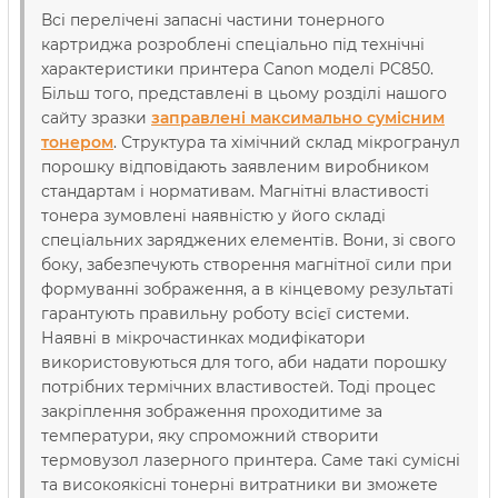
Всі перелічені запасні частини тонерного
картриджа розроблені спеціально під технічні
характеристики принтера Canon моделі PC850.
Більш того, представлені в цьому розділі нашого
сайту зразки
заправлені максимально сумісним
тонером
. Структура та хімічний склад мікрогранул
порошку відповідають заявленим виробником
стандартам і нормативам. Магнітні властивості
тонера зумовлені наявністю у його складі
спеціальних заряджених елементів. Вони, зі свого
боку, забезпечують створення магнітної сили при
формуванні зображення, а в кінцевому результаті
гарантують правильну роботу всієї системи.
Наявні в мікрочастинках модифікатори
використовуються для того, аби надати порошку
потрібних термічних властивостей. Тоді процес
закріплення зображення проходитиме за
температури, яку спроможний створити
термовузол лазерного принтера. Саме такі сумісні
та високоякісні тонерні витратники ви зможете