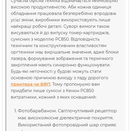
Сучасна офісна техніка відзначається неймовірно
високою продуктивністю. Аби кожна одиниця
обладнання працювала безперебійно впродовж
усієї зміни, виробники використовують лише
найкращі робочі деталі. Суворі вимоги також
висуваються й до випуску тонер-картриджів,
сумісних з моделлю PC850. Відповідність
технічним та конструктивним властивостям
оргтехніки має вирішальне значення, адже блоки
лазера, формування зображення та термічного
закріплення мають синхронно функціонувати.
Будь-які неточності у будові можуть стати
основною причиною виходу з ладу дорогого
принтера чи БФП
. Тому пропонуємо вам
придбати лише сумісні з Кенон PC850
витратники, кожний з яких оснащений:
Фотобарабаном. Світлочутливий рецептор
має високоякісне діелектричне покриття.
Використаний фотопровідний шар сприяє