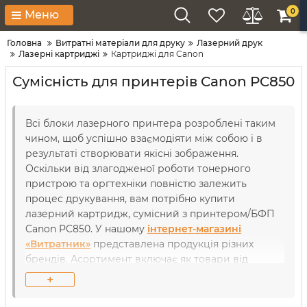
0
Меню
Головна
Витратні матеріали для друку
Лазерний друк
Лазерні картриджі
Картриджі для Canon
Сумісність для принтерів Canon PC850
Всі блоки лазерного принтера розроблені таким
чином, щоб успішно взаємодіяти між собою і в
результаті створювати якісні зображення.
Оскільки від злагодженої роботи тонерного
пристрою та оргтехніки повністю залежить
процес друкування, вам потрібно купити
лазерний картридж, сумісний з принтером/БФП
Canon PC850. У нашому
інтернет-магазині
«Витратник»
представлена продукція різних
брендів. Асортимент включає як товари від
компанії-виробника, так і від сторонніх торгових
+
марок. Завдяки тому, що вже понад 18 років ми
співпрацюємо лише з надійними та