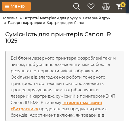
0
Меню
Головна
Витратні матеріали для друку
Лазерний друк
Лазерні картриджі
Картриджі для Canon
Сумісність для принтерів Canon IR
1025
Всі блоки лазерного принтера розроблені таким
чином, щоб успішно взаємодіяти між собою і в
результаті створювати якісні зображення.
Оскільки від злагодженої роботи тонерного
пристрою та оргтехніки повністю залежить
процес друкування, вам потрібно купити
лазерний картридж, сумісний з принтером/БФП
Canon IR 1025. У нашому
інтернет-магазині
«Витратник»
представлена продукція різних
брендів. Асортимент включає як товари від
компанії-виробника, так і від сторонніх торгових
марок. Завдяки тому, що вже понад 18 років ми