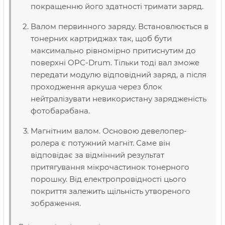
покращенню його здатності тримати заряд.
Валом первинного заряду. Встановлюється в
тонерних картриджах так, щоб бути
максимально рівномірно притиснутим до
поверхні OPC-Drum. Тільки тоді вал зможе
передати модулю відповідний заряд, а після
проходження аркуша через блок
нейтралізувати невикористану зарядженість
фотобарабана.
Магнітним валом. Основою девелопер-
ролера є потужний магніт. Саме він
відповідає за відмінний результат
притягування мікрочастинок тонерного
порошку. Від електропровідності цього
покриття залежить щільність утвореного
зображення.