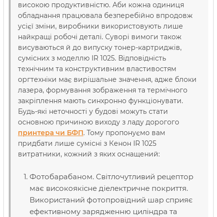
високою продуктивністю. Аби кожна одиниця
обладнання працювала безперебійно впродовж
усієї зміни, виробники використовують лише
найкращі робочі деталі. Суворі вимоги також
висуваються й до випуску тонер-картриджів,
сумісних з моделлю IR 1025. Відповідність
технічним та конструктивним властивостям
оргтехніки має вирішальне значення, адже блоки
лазера, формування зображення та термічного
закріплення мають синхронно функціонувати.
Будь-які неточності у будові можуть стати
основною причиною виходу з ладу дорогого
принтера чи БФП
. Тому пропонуємо вам
придбати лише сумісні з Кенон IR 1025
витратники, кожний з яких оснащений:
Фотобарабаном. Світлочутливий рецептор
має високоякісне діелектричне покриття.
Використаний фотопровідний шар сприяє
ефективному зарядженню циліндра та