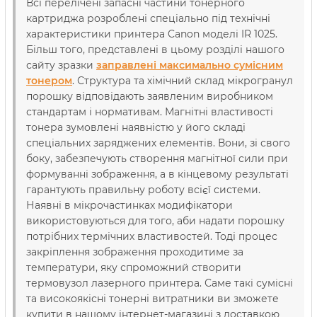
Всі перелічені запасні частини тонерного
картриджа розроблені спеціально під технічні
характеристики принтера Canon моделі IR 1025.
Більш того, представлені в цьому розділі нашого
сайту зразки
заправлені максимально сумісним
тонером
. Структура та хімічний склад мікрогранул
порошку відповідають заявленим виробником
стандартам і нормативам. Магнітні властивості
тонера зумовлені наявністю у його складі
спеціальних заряджених елементів. Вони, зі свого
боку, забезпечують створення магнітної сили при
формуванні зображення, а в кінцевому результаті
гарантують правильну роботу всієї системи.
Наявні в мікрочастинках модифікатори
використовуються для того, аби надати порошку
потрібних термічних властивостей. Тоді процес
закріплення зображення проходитиме за
температури, яку спроможний створити
термовузол лазерного принтера. Саме такі сумісні
та високоякісні тонерні витратники ви зможете
купити в нашому інтернет-магазині з доставкою