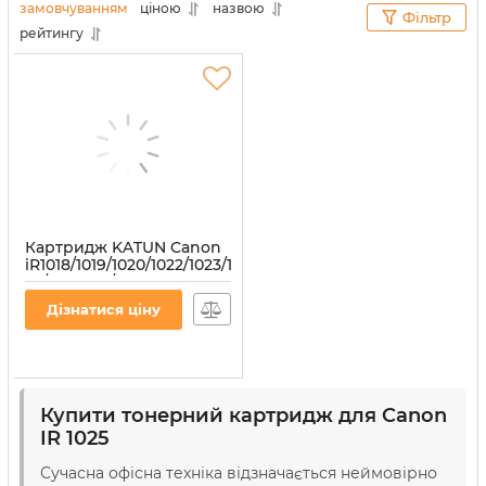
замовчуванням
ціною
назвою
Фільтр
співпрацюємо лише з надійними та
рейтингу
перевіреними постачальниками витратних
матеріалів, ви можете не сумніватися в якості
наших товарів.
Картридж KATUN Canon
iR1018/1019/1020/1022/1023/1024/1025/NPG-
22/C-EXV18/0386B002,
465г/туба
Дізнатися ціну
Артикул:
37344
Купити тонерний картридж для Canon
IR 1025
Сучасна офісна техніка відзначається неймовірно