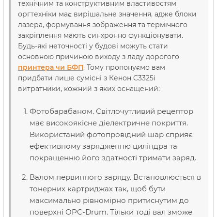
технічним та конструктивним властивостям
оргтехніки має вирішальне значення, адже блоки
лазера, формування зображення та термічного
закріплення мають синхронно функціонувати.
Будь-які неточності у будові можуть стати
основною причиною виходу з ладу дорогого
принтера чи БФП
. Тому пропонуємо вам
придбати лише сумісні з Кенон C3325i
витратники, кожний з яких оснащений:
Фотобарабаном. Світлочутливий рецептор
має високоякісне діелектричне покриття.
Використаний фотопровідний шар сприяє
ефективному зарядженню циліндра та
покращенню його здатності тримати заряд.
Валом первинного заряду. Встановлюється в
тонерних картриджах так, щоб бути
максимально рівномірно притиснутим до
поверхні OPC-Drum. Тільки тоді вал зможе