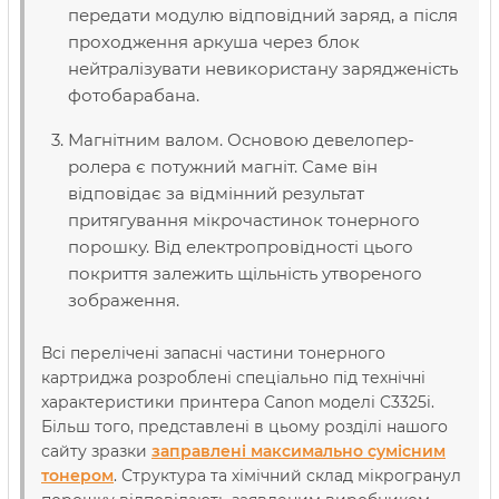
передати модулю відповідний заряд, а після
проходження аркуша через блок
нейтралізувати невикористану зарядженість
фотобарабана.
Магнітним валом. Основою девелопер-
ролера є потужний магніт. Саме він
відповідає за відмінний результат
притягування мікрочастинок тонерного
порошку. Від електропровідності цього
покриття залежить щільність утвореного
зображення.
Всі перелічені запасні частини тонерного
картриджа розроблені спеціально під технічні
характеристики принтера Canon моделі C3325i.
Більш того, представлені в цьому розділі нашого
сайту зразки
заправлені максимально сумісним
тонером
. Структура та хімічний склад мікрогранул