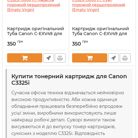
Картридж оригінальний
Картридж оригінальний
Туба Canon C-EXV49 для
Туба Canon C-EXV49 для
iR-C3325i 19000 ст.
iR-C3325i 19000 ст. Cyan
грн
грн
Magenta порожній
порожній
350
350
першопрохідний (Empty
першопрохідний (Empty
Virgin)
Virgin)
Артикул:
EV8526B002
Артикул:
EV8525B002
Купити тонерний картридж для Canon
C3325i
Сучасна офісна техніка відзначається неймовірно
високою продуктивністю. Аби кожна одиниця
обладнання працювала безперебійно впродовж
усієї зміни, виробники використовують лише
найкращі робочі деталі. Суворі вимоги також
висуваються й до випуску тонер-картриджів,
сумісних з моделлю C3325i. Відповідність