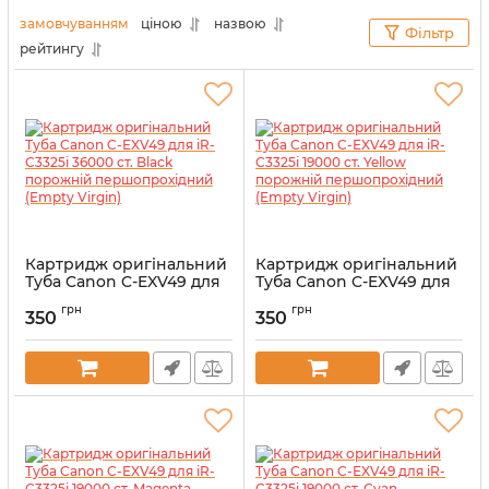
перевіреними постачальниками витратних
замовчуванням
ціною
назвою
Фільтр
матеріалів, ви можете не сумніватися в якості
рейтингу
наших товарів.
Картридж оригінальний
Картридж оригінальний
Туба Canon C-EXV49 для
Туба Canon C-EXV49 для
iR-C3325i 36000 ст. Black
iR-C3325i 19000 ст. Yellow
грн
грн
порожній
порожній
350
350
першопрохідний (Empty
першопрохідний (Empty
Virgin)
Virgin)
Артикул:
Ev8524B002
Артикул:
EV8527B002