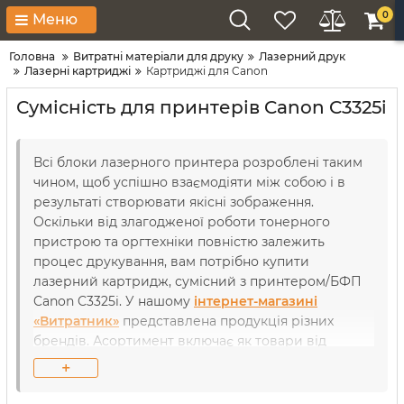
0
Меню
Головна
Витратні матеріали для друку
Лазерний друк
Лазерні картриджі
Картриджі для Canon
Сумісність для принтерів Canon C3325i
Всі блоки лазерного принтера розроблені таким
чином, щоб успішно взаємодіяти між собою і в
результаті створювати якісні зображення.
Оскільки від злагодженої роботи тонерного
пристрою та оргтехніки повністю залежить
процес друкування, вам потрібно купити
лазерний картридж, сумісний з принтером/БФП
Canon C3325i. У нашому
інтернет-магазині
«Витратник»
представлена продукція різних
брендів. Асортимент включає як товари від
компанії-виробника, так і від сторонніх торгових
+
марок. Завдяки тому, що вже понад 18 років ми
співпрацюємо лише з надійними та