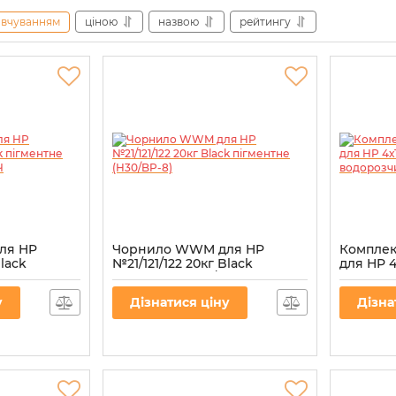
овчуванням
ціною
назвою
рейтингу
ля HP
Чорнило WWM для HP
Комплек
Black
№21/121/122 20кг Black
для HP 4
P-8) для
пігментне (H30/BP-8)
водороз
SET4)
Артикул:
H30/BP-8
у
Дізнатися ціну
Дізна
Артикул:
P