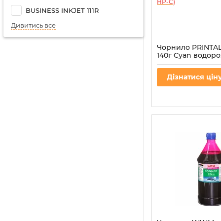
BUSINESS INKJET 111R
Дивитись все
Чорнило PRINTAL
140г Cyan водоро
INK-HP-C)
Артикул:
PL-INK-HP-C
Дізнатися цін