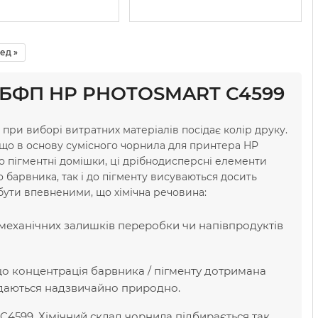
ед »
 / БФП HP PHOTOSMART C4599
 при виборі витратних матеріалів посідає колір друку.
Якщо в основу сумісного чорнила для принтера HP
ро пігментні домішки, ці дрібнодисперсні елементи
 барвника, так і до пігменту висуваються досить
бути впевненими, що хімічна речовина:
 механічних залишків переробки чи напівпродуктів
що концентрація барвника / пігменту дотримана
редаються надзвичайно природно.
599. Хімічний склад чорнила підбирається так,