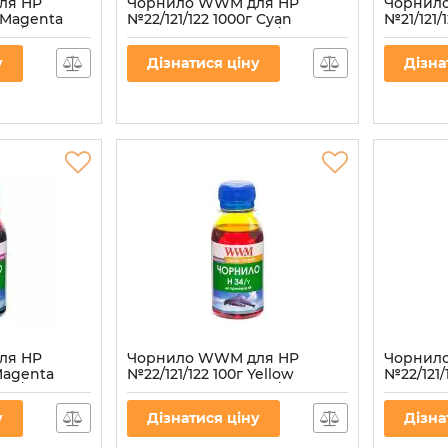
ля HP
Чорнило WWM для HP
Чорнил
г Magenta
№22/121/122 1000г Cyan
№21/121/
34/M-4)
водорозчинне (H34/C-4)
водороз
Артикул:
H34/C-4
Артикул:
H
у
Дізнатися ціну
Дізна
ля HP
Чорнило WWM для HP
Чорнил
 Magenta
№22/121/122 100г Yellow
№22/121/
34/M-2)
водорозчинне (H34/Y-2)
водороз
Артикул:
H34/Y-2
Артикул:
H
у
Дізнатися ціну
Дізна