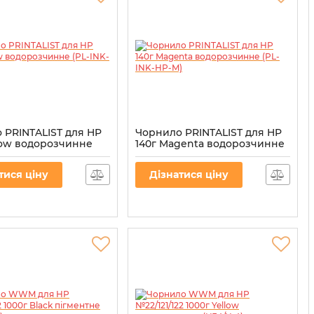
 PRINTALIST для HP
Чорнило PRINTALIST для HP
llow водорозчинне
140г Magenta водорозчинне
HP-Y)
(PL-INK-HP-M)
L-INK-HP-Y
Артикул:
PL-INK-HP-M
тися ціну
Дізнатися ціну