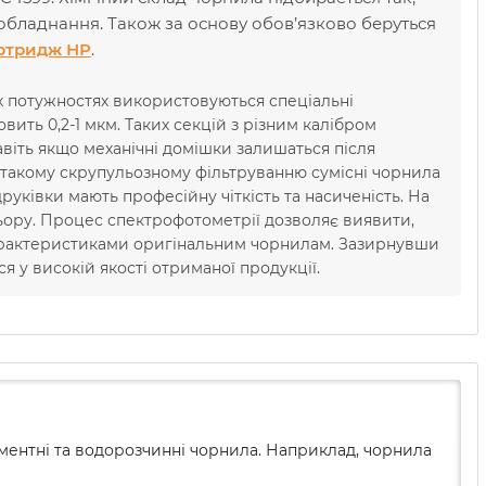
бладнання. Також за основу обов’язково беруться
ртридж НР
.
х потужностях використовуються спеціальні
вить 0,2-1 мкм. Таких секцій з різним калібром
авіть якщо механічні домішки залишаться після
 такому скрупульозному фільтруванню сумісні чорнила
уківки мають професійну чіткість та насиченість. На
льору. Процес спектрофотометрії дозволяє виявити,
характеристиками оригінальним чорнилам. Зазирнувши
ся у високій якості отриманої продукції.
гментні та водорозчинні чорнила. Наприклад, чорнила