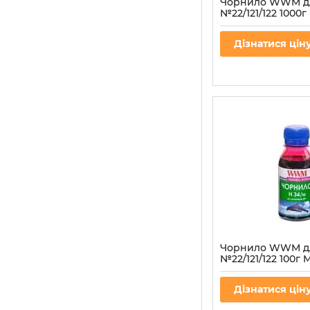
Чорнило WWM д
№22/121/122 1000
водорозчинне (H
Артикул:
H34/M-4
Дізнатися цін
Чорнило WWM д
№22/121/122 100г
водорозчинне (H
Артикул:
H34/M-2
Дізнатися цін