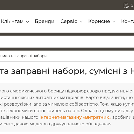
З
Клієнтам
Бренди
Сервіс
Корисне
Конт
нило та заправні набори
та заправні набори, сумісні 
мого американського бренду підкорює своєю продуктивніст
станні якісних витратних матеріалів. Варто відзначити, що
кі роздруківки, але за чималою собівартістю. Тож, якщо ку
те зекономити сотні гривень на рік. Однак в цьому випадку
працівники нашого
інтернет-магазину «Витратник»
зробили ц
місні з даною моделлю друкувального обладнання.