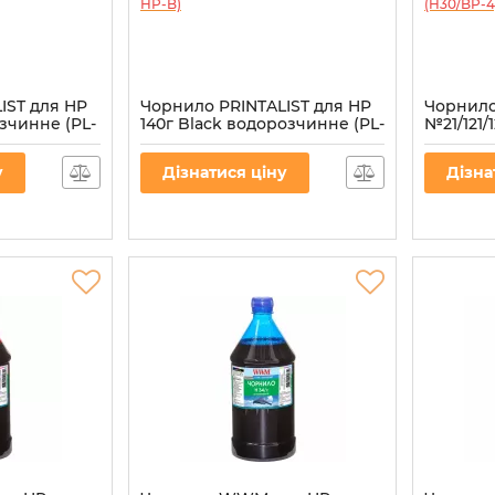
IST для HP
Чорнило PRINTALIST для HP
Чорнил
зчинне (PL-
140г Black водорозчинне (PL-
№21/121/
INK-HP-B)
пігментн
Артикул:
PL-INK-HP-B
Артикул:
H
у
Дізнатися ціну
Дізна