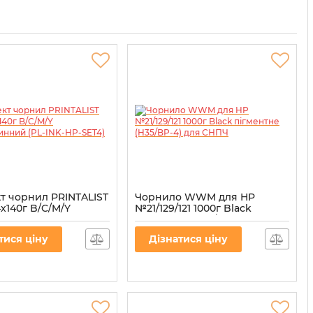
т чорнил PRINTALIST
Чорнило WWM для HP
х140г B/C/M/Y
№21/129/121 1000г Black
чинний (PL-INK-HP-
пігментне (H35/BP-4) для
СНПЧ
тися ціну
Дізнатися ціну
L-INK-HP-SET4
Артикул:
H35/BP-4