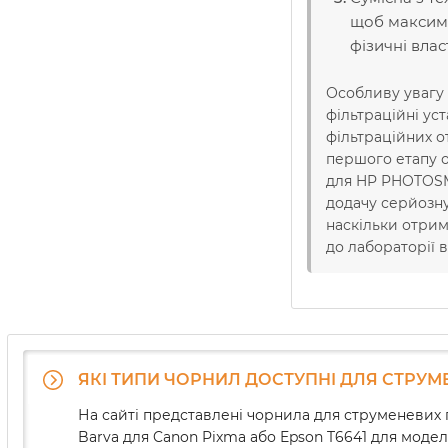
щоб максима
фізичні влас
Особливу увагу 
фільтраційні ус
фільтраційних о
першого етапу о
для HP PHOTOSMA
додачу серйозну
наскільки отрим
до лабораторії 
ЯКІ ТИПИ ЧОРНИЛ ДОСТУПНІ ДЛЯ СТРУМ
На сайті представлені чорнила для струменевих 
Barva для Canon Pixma або Epson T6641 для мо