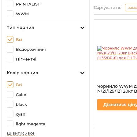
PRINTALIST
Сортувати по:
зам
WWM
Тип чорнил
Всі
Водорозчинні
Пігментні
Колір чорнил
Всі
Чорнило WWM д
№21/129/121 20кг 
Color
пігментне (H35/B
СНПЧ
black
Дізнатися цін
Артикул:
H35/BP-8
cyan
light magenta
Дивитись все