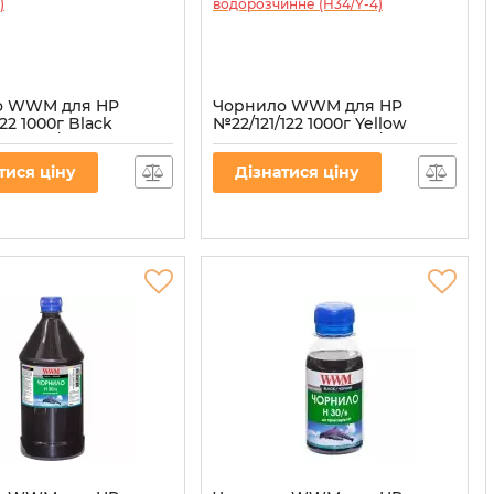
о WWM для HP
Чорнило WWM для HP
122 1000г Black
№22/121/122 1000г Yellow
е (H30/BP-4)
водорозчинне (H34/Y-4)
30/BP-4
Артикул:
H34/Y-4
тися ціну
Дізнатися ціну