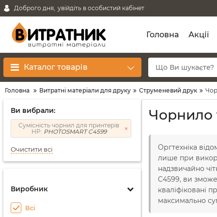
Доброго дня,
увійдіть в особистий кабінет
Головна
Акції
Каталог товарів
Головна
Витратні матеріали для друку
Струменевий друк
Чор
Ви вибрали:
Чорнило 
Сумісність чорнил для принтерів
HP:
PHOTOSMART C4599
Оргтехніка відо
Очистити всі
лише при викори
надзвичайно чіт
C4599, ви зможе
Виробник
кваліфіковані 
максимально су
Всі