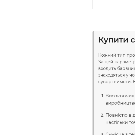
Купити 
Кожний тип прод
За цей параметр
входить барвник
знаходяться у ч
суворі вимоги. 
Високоочище
виробництв
Повністю ві
настільки т
Сумісна з т