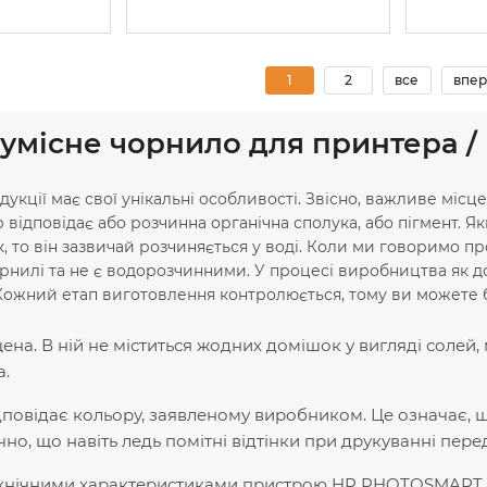
1
2
все
впер
сумісне чорнило для принтера
укції має свої унікальні особливості. Звісно, важливе місце
 відповідає або розчинна органічна сполука, або пігмент. 
, то він зазвичай розчиняється у воді. Коли ми говоримо п
орнилі та не є водорозчинними. У процесі виробництва як до
Кожний етап виготовлення контролюється, тому ви можете 
на. В ній не міститься жодних домішок у вигляді солей,
а.
дповідає кольору, заявленому виробником. Це означає, 
очно, що навіть ледь помітні відтінки при друкуванні пе
ехнічними характеристиками пристрою HP PHOTOSMART C4