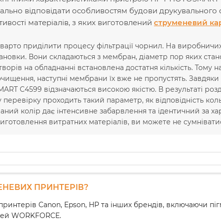
льно відповідати особливостям будови друкувального о
тивості матеріалів, з яких виготовлений
струменевий ка
варто приділити процесу фільтрації чорнил. На виробничи
тановки. Вони складаються з мембран, діаметр пор яких стано
творів на обладнанні встановлена достатня кількість. Тому н
чищення, наступні мембрани їх вже не пропустять. Завдяки
RT C4599 відзначаються високою якістю. В результаті роздр
 перевірку проходить такий параметр, як відповідність ко
аний колір дає інтенсивне забарвлення та ідентичний за 
виготовлення витратних матеріалів, ви можете не сумнівати
ЕНЕВИХ ПРИНТЕРІВ?
принтерів Canon, Epson, HP та інших брендів, включаючи пі
делей WORKFORCE.