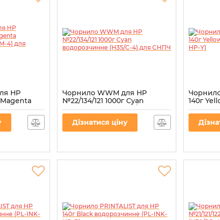
ля HP
Чорнило WWM для HP
Чорнило
г Magenta
№22/134/121 1000г Cyan
140г Ye
35/M-4) для
водорозчинне (H35/C-4) для
(PL-INK-
СНПЧ
Артикул:
P
у
Дізнатися ціну
Дізна
Артикул:
H35/C-4