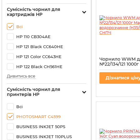
Сумісність чорнил для
картриджів HP
Всі
HP 110 CB304AE
HP 121 Black CC640HE
HP 121 Color CC643HE
Чорнило WWM д
№22/134/121 1000
HP 122 Black CH561HE
водорозчинне (H
СНПЧ
Дивитись все
Дізнатися цін
Артикул:
H35/M-4
Сумісність чорнил для
принтерів HP
Всі
PHOTOSMART C4599
BUSINESS INKJET 50PS
BUSINESS INKJET 110PLUS