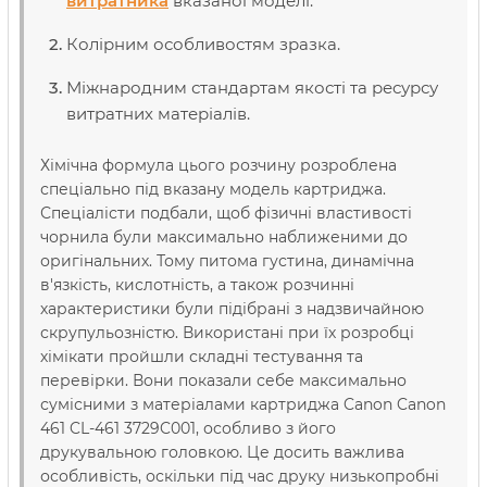
витратника
вказаної моделі.
Колірним особливостям зразка.
Міжнародним стандартам якості та ресурсу
витратних матеріалів.
Хімічна формула цього розчину розроблена
спеціально під вказану модель картриджа.
Спеціалісти подбали, щоб фізичні властивості
чорнила були максимально наближеними до
оригінальних. Тому питома густина, динамічна
в'язкість, кислотність, а також розчинні
характеристики були підібрані з надзвичайною
скрупульозністю. Використані при їх розробці
хімікати пройшли складні тестування та
перевірки. Вони показали себе максимально
сумісними з матеріалами картриджа Canon Canon
461 CL-461 3729C001, особливо з його
друкувальною головкою. Це досить важлива
особливість, оскільки під час друку низькопробні