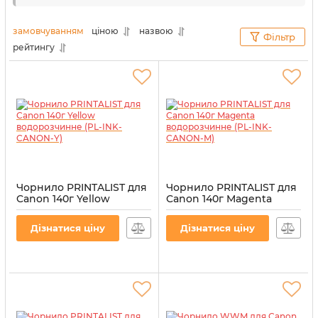
варіанти витратних матеріалів, аби ви могли
насолоджуватися стабільною роботою оргтехніки
замовчуванням
ціною
назвою
Фільтр
та отримувати лише першокласні роздруківки. До
рейтингу
останньої сторінки заявленого ресурсу ви
матимете відмінну якість друку.
Чорнило PRINTALIST для
Чорнило PRINTALIST для
Canon 140г Yellow
Canon 140г Magenta
водорозчинне (PL-INK-
водорозчинне (PL-INK-
CANON-Y)
CANON-M)
Дізнатися ціну
Дізнатися ціну
Артикул:
PL-INK-CANON-Y
Артикул:
PL-INK-CANON-M