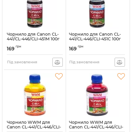
Чорнило для Canon CL-
Чорнило для Canon CL-
441/CL-446/CLI-451M 100г
441/CL-446/CLI-451C 100г
Magenta водорозчинне
Cyan водорозчинне
грн
грн
169
169
Артикул:
C45/M-2
Артикул:
C45/C-2
Під замовлення
Під замовлення
Чорнило WWM для
Чорнило WWM для
Canon CL-441/CL-446/CLI-
Canon CL-441/CL-446/CLI-
451Y 200г Yellow
451M 200г Magenta