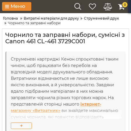
0
Меню
Головна
Витратні матеріали для друку
Струменевий друк
Чорнило та заправні набори
Чорнило та заправні набори, сумісні з
Canon 461 CL-461 3729C001
Струменеві картриджі Кенон спроєктовані таким
чином, щоб працювати без перебоїв на
відповідній моделі друкувального обладнання.
Витратники відзначаються не лише високою
якістю виконання, а й універсальністю. Завдяки
вдало підібраним матеріалам в них можна
заправляти чорнила різних торгових марок. На
представленій сторінці нашого
інтернет-
магазину «Витратник»
ви знайдете максимально
сумісні чорнила, які повністю відповідають
технічним характеристикам моделі Canon 461 CL-
+
461 3729C001. Наші спеціалісти підібрали найкращі