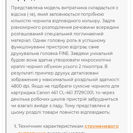
Представлена модель витратника складається з
відсіка (-ів), який заповнюється потрібною
кількістю чорнила відповідного кольору. Задля
рівномірного розподілення речовини всередині
розташований спеціальний поглинаючий
матеріал. Однак головну роль в успішному
функціонуванні пристрою відіграє саме
друкувальна головка FINE. Завдяки унікальній
будові вона здатна утворювати мікроскопічні
краплі чорнил об’ємом усього 2 піколітра. В
результаті принтер друкує деталізовані
зображення у максимальній роздільній здатності
4800 dpi. Якщо не підібрати сумісне чорнило для
картриджа Canon 461 CL-461 3729C001, то через
декілька робочих циклів пристрій забрудниться
чи взагалі вийде з ладу. Тому представлені в
цьому розділі товари повністю відповідають:
Технічним характеристикам
струменевого