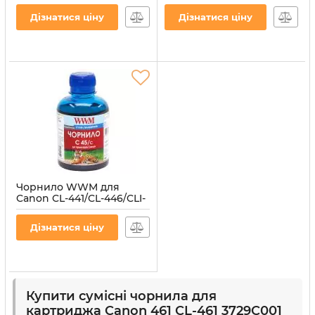
водорозчинне (C45/Y)
водорозчинне (C45/M)
Дізнатися ціну
Дізнатися ціну
Артикул:
C45/Y
Артикул:
C45/M
Чорнило WWM для
Canon CL-441/CL-446/CLI-
451C 200г Cyan
водорозчинне (C45/C)
Дізнатися ціну
Артикул:
C45/C
Купити сумісні чорнила для
картриджа Canon 461 CL-461 3729C001