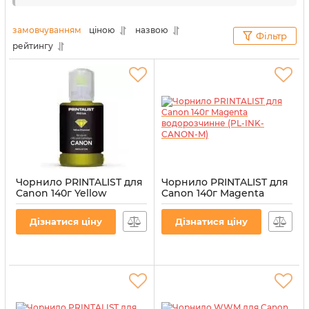
варіанти витратних матеріалів, аби ви могли
насолоджуватися стабільною роботою оргтехніки
замовчуванням
ціною
назвою
Фільтр
та отримувати лише першокласні роздруківки. До
рейтингу
останньої сторінки заявленого ресурсу ви
матимете відмінну якість друку.
Чорнило PRINTALIST для
Чорнило PRINTALIST для
Canon 140г Yellow
Canon 140г Magenta
водорозчинне (PL-INK-
водорозчинне (PL-INK-
CANON-Y)
CANON-M)
Дізнатися ціну
Дізнатися ціну
Артикул:
PL-INK-CANON-Y
Артикул:
PL-INK-CANON-M