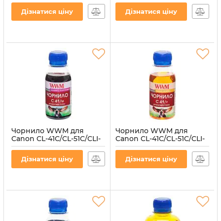
водорозчинне (C41/M-4)
водорозчинне (C41/C-4)
Дізнатися ціну
Дізнатися ціну
Артикул:
C41/M-4
Артикул:
C41/C-4
Чорнило WWM для
Чорнило WWM для
Canon CL-41C/CL-51C/CLI-
Canon CL-41C/CL-51C/CLI-
8M 100г Magenta
8Y 100г Yellow
водорозчинне (C41/M-2)
водорозчинне (C41/Y-2)
Дізнатися ціну
Дізнатися ціну
Артикул:
C41/M-2
Артикул:
C41/Y-2