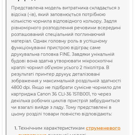
Представлена модель витратника складається з
відсіка (-ів), який заповнюється потрібною
кількістю чорнила відповідного кольору. Задля
рівномірного розподілення речовини всередині
розташований спеціальний поглинаючий
матеріал. Однак головну роль в успішному
функціонуванні пристрою відіграє саме
друкувальна головка FINE. Завдяки унікальній
будові вона здатна утворювати мікроскопічні
краплі чорнил об’ємом усього 2 піколітра. В
результаті принтер друкує деталізовані
зображення у максимальній роздільній здатності
4800 dpi. Якщо не підібрати сумісне чорнило для
картриджа Canon 36 CLI-36 1511B001, то через
декілька робочих циклів пристрій забрудниться
чи взагалі вийде з ладу. Тому представлені в
цьому розділі товари повністю відповідають:
Технічним характеристикам
струменевого