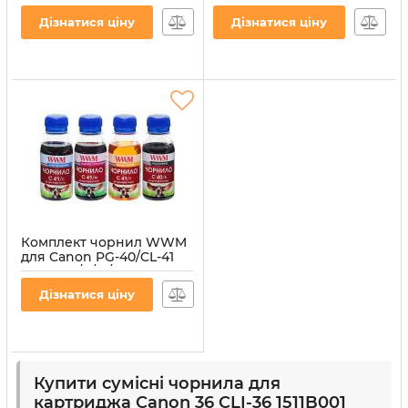
водорозчинне (C41/M)
водорозчинне (C41/C)
Дізнатися ціну
Дізнатися ціну
Артикул:
C41/M
Артикул:
C41/C
Комплект чорнил WWM
для Canon PG-40/CL-41
4х100г B/C/M/Y
водорозчинний
Дізнатися ціну
(C40/41SET-2)
Артикул:
C40/41SET-2
Купити сумісні чорнила для
картриджа Canon 36 CLI-36 1511B001