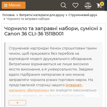
0
Меню
Головна
Витратні матеріали для друку
Струменевий друк
Чорнило та заправні набори
Чорнило та заправні набори, сумісні з
Canon 36 CLI-36 1511B001
Струменеві картриджі Кенон спроєктовані таким
чином, щоб працювати без перебоїв на
відповідній моделі друкувального обладнання.
Витратники відзначаються не лише високою
якістю виконання, а й універсальністю. Завдяки
вдало підібраним матеріалам в них можна
заправляти чорнила різних торгових марок. На
представленій сторінці нашого
інтернет-
магазину «Витратник»
ви знайдете максимально
сумісні чорнила, які повністю відповідають
технічним характеристикам моделі Canon 36 CLI-
+
36 1511B001. Наші спеціалісти підібрали найкращі