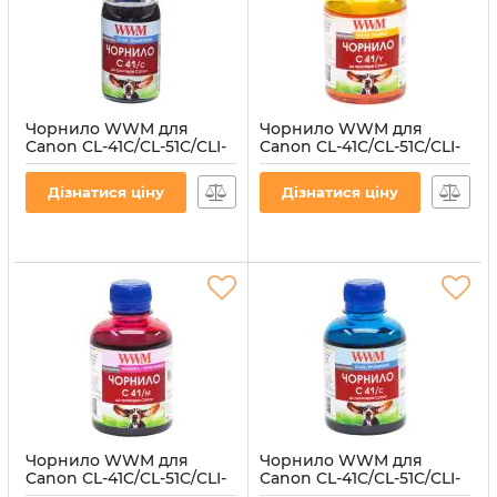
Чорнило WWM для
Чорнило WWM для
Canon CL-41C/CL-51C/CLI-
Canon CL-41С/CL-51С/CLI-
8C 100г Cyan
8Y 200г Yellow
водорозчинне (C41/C-2)
водорозчинне (C41/Y)
Дізнатися ціну
Дізнатися ціну
Артикул:
C41/C-2
Артикул:
C41/Y
Чорнило WWM для
Чорнило WWM для
Canon CL-41C/CL-51C/CLI-
Canon CL-41C/CL-51C/CLI-
8M 200г Magenta
8C 200г Cyan