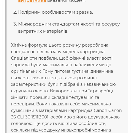
витратника
вказаної моделі.
Колірним особливостям зразка.
Міжнародним стандартам якості та ресурсу
витратних матеріалів.
Хімічна формула цього розчину розроблена
спеціально під вказану модель картриджа.
Спеціалісти подбали, щоб фізичні властивості
чорнила були максимально наближеними до
оригінальних. Тому питома густина, динамічна
в'язкість, кислотність, а також розчинні
характеристики були підібрані з надзвичайною
скрупульозністю. Використані при їх розробці
хімікати пройшли складні тестування та
перевірки. Вони показали себе максимально
сумісними з матеріалами картриджа Canon Canon
36 CLI-36 1511B001, особливо з його друкувальною
головкою. Це досить важлива особливість,
оскільки під час друку низькопробні чорнила