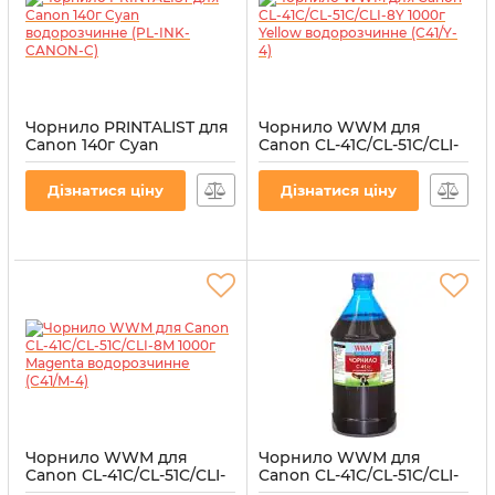
Чорнило PRINTALIST для
Чорнило WWM для
Canon 140г Cyan
Canon CL-41С/CL-51С/CLI-
водорозчинне (PL-INK-
8Y 1000г Yellow
CANON-C)
водорозчинне (C41/Y-4)
Дізнатися ціну
Дізнатися ціну
Артикул:
PL-INK-CANON-C
Артикул:
C41/Y-4
Чорнило WWM для
Чорнило WWM для
Canon CL-41C/CL-51C/CLI-
Canon CL-41C/CL-51C/CLI-
8M 1000г Magenta
8C 1000г Cyan