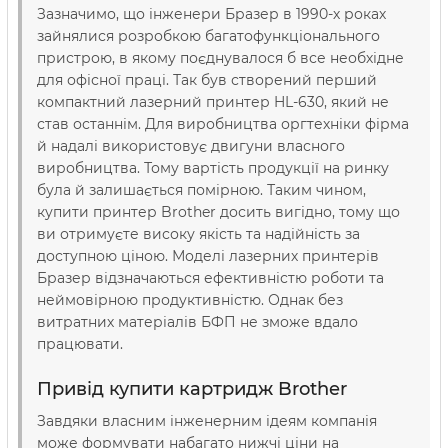
Зазначимо, що інженери Бразер в 1990-х роках
зайнялися розробкою багатофункціонального
пристрою, в якому поєднувалося б все необхідне
для офісної праці. Так був створений перший
компактний лазерний принтер HL-630, який не
став останнім. Для виробництва оргтехніки фірма
й надалі використовує двигуни власного
виробництва. Тому вартість продукції на ринку
була й залишається помірною. Таким чином,
купити принтер Brother досить вигідно, тому що
ви отримуєте високу якість та надійність за
доступною ціною. Моделі лазерних принтерів
Бразер відзначаються ефективністю роботи та
неймовірною продуктивністю. Однак без
витратних матеріалів БФП не зможе вдало
працювати.
Привід купити картридж Brother
Завдяки власним інженерним ідеям компанія
може формувати набагато нижчі ціни на