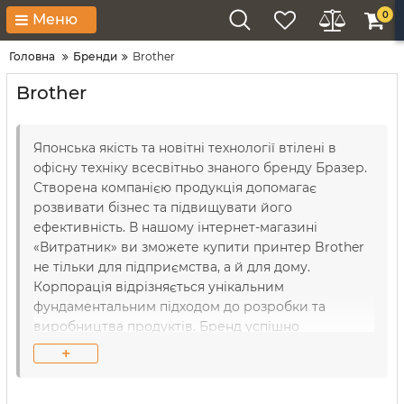
0
Меню
Головна
Бренди
Brother
Brother
­Японська якість та новітні технології втілені в
офісну техніку всесвітньо знаного бренду Бразер.
Створена компанією продукція допомагає
розвивати бізнес та підвищувати його
ефективність. В нашому інтернет-магазині
«Витратник» ви зможете купити принтер Brother
не тільки для підприємства, а й для дому.
Корпорація відрізняється унікальним
фундаментальним підходом до розробки та
виробництва продуктів. Бренд успішно
застосовує сучасні технології, але також
+
посилається у своїх дослідженнях на дані,
отримані від відділів продаж та безпосередньо