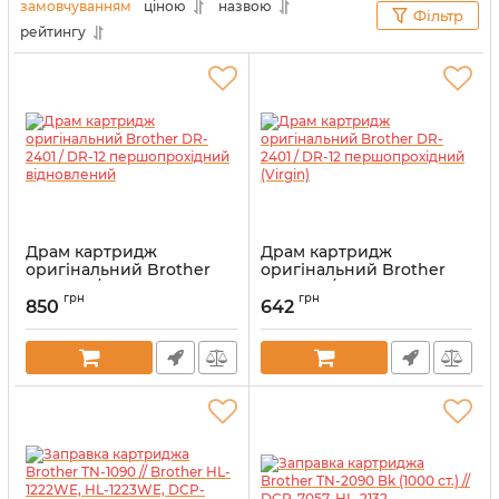
від користувачів. З огляду на це у своєму офісі чи
замовчуванням
ціною
назвою
Фільтр
домі ви будете мати не просто продуктивну
рейтингу
оргтехніку, а справжнього помічника.
Драм картридж
Драм картридж
оригінальний Brother
оригінальний Brother
DR-2401 / DR-12
DR-2401 / DR-12
грн
грн
першопрохідний
першопрохідний (Virgin)
850
642
відновлений
Артикул:
EV-DR-2401
Артикул:
vost-DR-2401