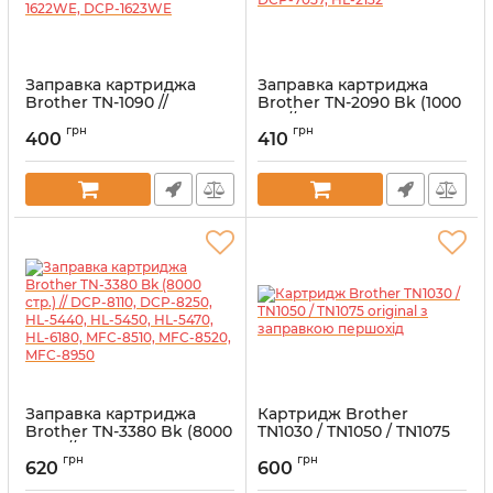
Заправка картриджа
Заправка картриджа
Brother TN-1090 //
Brother TN-2090 Bk (1000
Brother HL-1222WE, HL-
ст.) // DCP-7057, HL-2132
грн
грн
1223WE, DCP-1622WE,
400
410
Артикул:
OZK-TN-2090
DCP-1623WE
Артикул:
OZK-TN-1090
Заправка картриджа
Картридж Brother
Brother TN-3380 Bk (8000
TN1030 / TN1050 / TN1075
стр.) // DCP-8110, DCP-
original з заправкою
грн
грн
8250, HL-5440, HL-5450,
першохід
620
600
HL-5470, HL-6180, MFC-
Артикул:
vostTN-1030