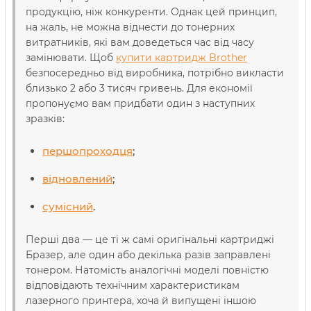
продукцію, ніж конкуренти. Однак цей принцип,
на жаль, не можна віднести до тонерних
витратників, які вам доведеться час від часу
замінювати. Щоб
купити картридж Brother
безпосередньо від виробника, потрібно викласти
близько 2 або 3 тисяч гривень. Для економії
пропонуємо вам придбати один з наступних
зразків:
першопроходця
;
відновлений
;
сумісний
.
Перші два — це ті ж самі оригінальні картриджі
Бразер, але один або декілька разів заправлені
тонером. Натомість аналогічні моделі повністю
відповідають технічним характеристикам
лазерного принтера, хоча й випущені іншою