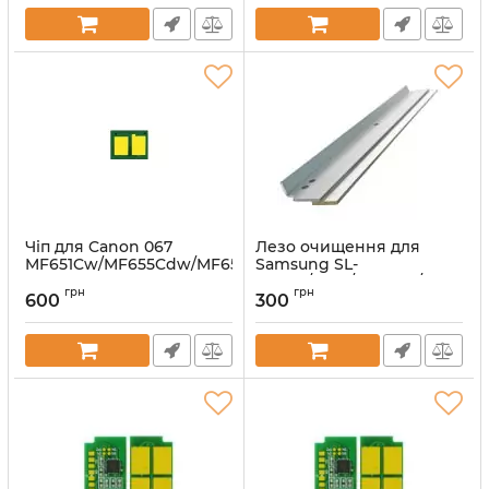
Чіп для Canon 067
Лезо очищення для
MF651Cw/MF655Cdw/MF657Cdw
Samsung SL-
Yellow 1250 ст.
M2020/2070/ML-2160/SCX-
грн
грн
3400
600
300
Артикул:
70263893
Артикул:
WB-D111S-237-ANK