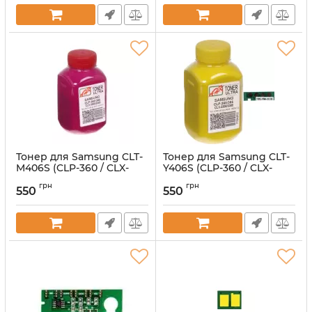
Тонер для Samsung CLT-
Тонер для Samsung CLT-
M406S (CLP-360 / CLX-
Y406S (CLP-360 / CLX-
3300) Magenta 40г
3300) Yellow 40г
грн
грн
550
550
Артикул:
1505411
Артикул:
1505412