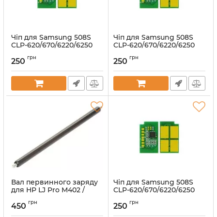
Чіп для Samsung 508S
Чіп для Samsung 508S
CLP-620/670/6220/6250
CLP-620/670/6220/6250
2000 ст. Magenta
2000 ст. Yellow
грн
грн
250
250
Артикул:
1801413
Артикул:
1801414
Вал первинного заряду
Чіп для Samsung 508S
для HP LJ Pro M402 /
CLP-620/670/6220/6250
M426 твердий
2500 ст. Black
грн
грн
450
250
Артикул:
PCR-CF226A-ANK
Артикул:
1801411