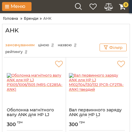
0
Меню
Головна
Бренди
AHK
AHK
замовчуванням
ціною
назвою
Фільтр
рейтингу
Оболонка магнітного
Вал первинного заряду
валу ANK для HP LJ
ANK для HP LJ
P1005/1006/1505 (MRS-
M102/104/130/132 (PCR-
грн
грн
CE285A-ANK)
CF217A-ANK) твердий
300
300
Артикул:
MRS-CE285A-ANK
Артикул:
PCR-CF217A-ANK