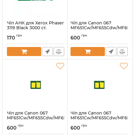
Чіп АНК для Xerox Phaser
Чіп для Canon 067
3119 Black 3000 ст.
MF651Cw/MF655Cdw/MF657
Black 1300 ст.
Артикул:
130760
грн
грн
170
600
Артикул:
70263892
Чіп для Canon 067
Чіп для Canon 067
MF651Cw/MF655Cdw/MF657Cdw
MF651Cw/MF655Cdw/MF657
Cyan 1250 ст.
Magenta 1250 ст.
грн
грн
600
600
Артикул:
70263894
Артикул:
70263895