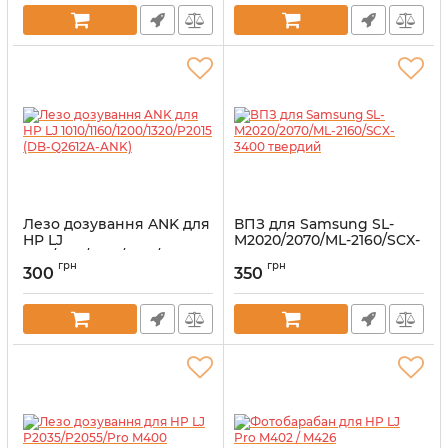
Лезо дозування ANK для
ВПЗ для Samsung SL-
HP LJ
M2020/2070/ML-2160/SCX-
1010/1160/1200/1320/P2015
3400 твердий
грн
грн
(DB-Q2612A-ANK)
300
350
Артикул:
PCR-D111S-ANK
Артикул:
DB-Q2612A-ANK